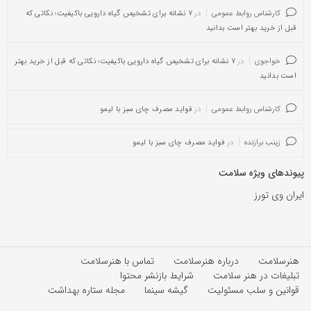
کارشناس روابط عمومی
در
۷ نشانه برای تشخیص گیاه دارویی باکیفیت؛ نکاتی که
قبل از خرید بهتر است بدانید
خواجوی
در
۷ نشانه برای تشخیص گیاه دارویی باکیفیت؛ نکاتی که قبل از خرید بهتر
است بدانید
کارشناس روابط عمومی
در
فواید مصرف چای سبز با لیمو
زینب برازنده
در
فواید مصرف چای سبز با لیمو
پیوندهای ویژه سلامت
ایران وی تورز
هنرسلامت
درباره هنرسلامت
تماس با هنرسلامت
تبلیغات در هنر سلامت
شرایط بازنشر محتوا
قوانین و سلب مسئولیت
گیشه سینما
مجله ستاره بهداشت