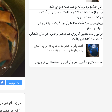
آثار جشنواره رسانه و سلامت داوری شد
پس از سه دهه تلاش حفاظتی؛ مارال در آستانه
بازگشت به ارسباران
پیش‌بینی برداشت ۴۸ هزار تن ذرت علوفه‌ای در
خراسان جنوبی
براتی‌زاده: تغییر کاربری غیرمجاز اراضی خراسان شمالی
۱۴ درصد کاهش یافت
گفت‌وگو با خانواده مادری که برای زایمان
به بیمارستان رفت و زنده نماند
ارتباط رژیم غذایی غنی از فیبر با سلامت روانی بهتر
بازدید 548
توییتر
ف
باران آرام می‌ب
را که چرخاند، ب