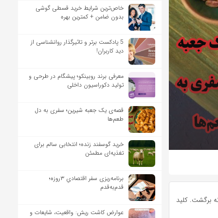
خاص‌ترین شرایط خرید قسطی گوشی
بدون ضامن + کمترین بهره
5 پادکست برتر و تاثیرگذار روانشناسی از
دید کاربران!
معرفی برند روبینکو؛ پیشگام در طرحی و
تولید دکوراسیون داخلی
قصه‌ی یک جعبه شیرین؛ سفری به دل
طعم‌ها
خرید گوسفند زنده؛ انتخابی سالم برای
تغذیه‌ای مطمئن
برنامه‌ریزی سفر اقتصادیِ ۳روزه؛
قدم‌به‌قدم
نه برگشت. کلید
عوارض کاشت ریش: واقعیت، شایعات و