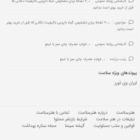
کارشناس روابط عمومی
در
۷ نشانه برای تشخیص گیاه دارویی باکیفیت؛ نکاتی که
قبل از خرید بهتر است بدانید
خواجوی
در
۷ نشانه برای تشخیص گیاه دارویی باکیفیت؛ نکاتی که قبل از خرید بهتر
است بدانید
کارشناس روابط عمومی
در
فواید مصرف چای سبز با لیمو
زینب برازنده
در
فواید مصرف چای سبز با لیمو
پیوندهای ویژه سلامت
ایران وی تورز
هنرسلامت
درباره هنرسلامت
تماس با هنرسلامت
تبلیغات در هنر سلامت
شرایط بازنشر محتوا
قوانین و سلب مسئولیت
گیشه سینما
مجله ستاره بهداشت