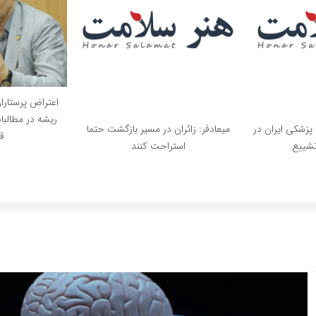
اعتراض پرستارا
ریشه در مطالب
پزشکی ایران در
میعادفر: زائران در مسیر بازگشت حتما
قو
تشییع
استراحت کنند