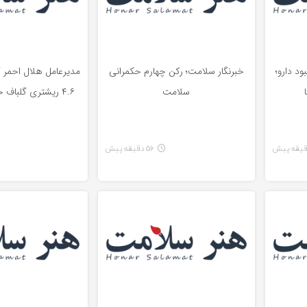
ود دارو؛
خبرنگار سلامت؛ رکن چهارم حکمرانی
مدیرعامل هلال احمر ک
سلامت
۴.۶ ریشتری گلباف خسارتی نداشت
56 دقیقه پیش