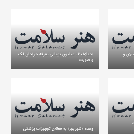
لان و
اختلاف ۱.۶ میلیون تومانی تعرفه جراحان فک
و صورت
ت
وعده «شهریور» به فعالان تجهیزات پزشکی