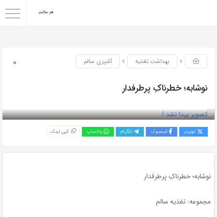
0
بهداشت تغذیه
آشپزی سالم
نوشابه؛ خطرناکِ پرطرفدار
بازدید 130
توییتر
فیسبوک
تلگرام
واتساپ
کپی لینک
نوشابه؛ خطرناکِ پرطرفدار
مجموعه: تغذیه سالم