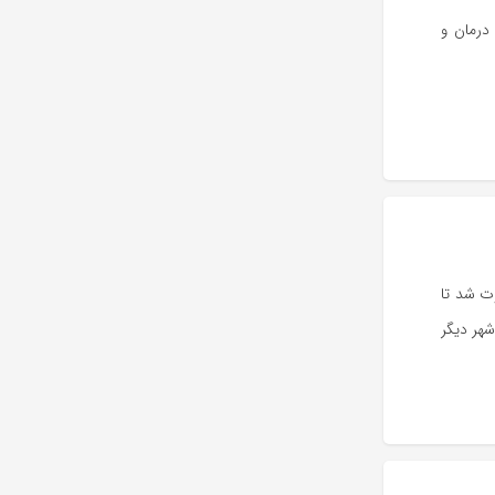
درمان و
ت شد تا
رفع و سپس به کل شهر توسعه یابد. فاز اول با ۵ شهر پیشرو آغاز شد، فاز دوم ۲۰ شهر دیگر