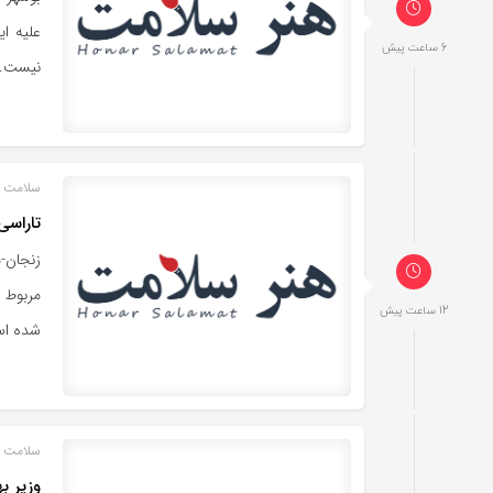
علیه ا
6 ساعت پیش
نیست.
سلامت خ
تاراسی
زنجان-
مربوط ب
12 ساعت پیش
شده ا
سلامت خ
وزیر ب