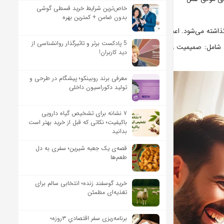
خاص‌ترین شرایط خرید قسطی گوشی
بدون ضامن + کمترین بهره
ذاشته می‌شود. اعضای چنین خانواده‌ای نه تنها به
5 پادکست برتر و تاثیرگذار روانشناسی از
م شامل: صمیمیت و همدلی، ارج نهادن به آزادی،
دید کاربران!
معرفی برند روبینکو؛ پیشگام در طرحی و
تولید دکوراسیون داخلی
۷ نشانه برای تشخیص گیاه دارویی
باکیفیت؛ نکاتی که قبل از خرید بهتر است
بدانید
قصه‌ی یک جعبه شیرین؛ سفری به دل
طعم‌ها
خرید گوسفند زنده؛ انتخابی سالم برای
تغذیه‌ای مطمئن
برنامه‌ریزی سفر اقتصادیِ ۳روزه؛