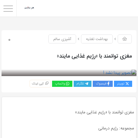
0
بهداشت تغذیه
آشپزی سالم
مغزی توانمند با «رژیم غذایی مایند»
بازدید 139
توییتر
فیسبوک
تلگرام
واتساپ
کپی لینک
مغزی توانمند با «رژیم غذایی مایند»
مجموعه: رژیم درمانی