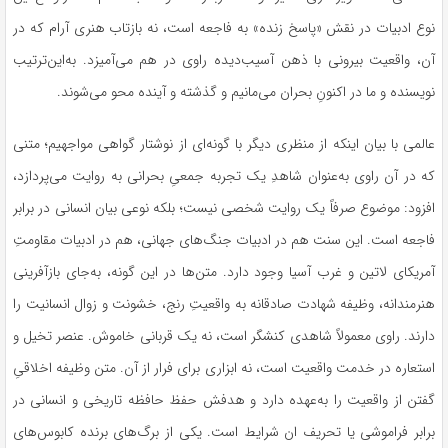
نوع ادبیات در نقش «پاسخ زنده» به فاجعه است، نه بازتاب هنری آرام که در
آن، واقعیت بیرونی با ذهن آسیب‌دیده راوی در هم می‌آمیزد. به‌این‌ترتیب
نویسنده و ما در اکنونِ بحران می‌مانیم و گذشته و آینده محو می‌شوند.
عالمی با بیان اینکه از منظری دیگر با گونه‌ای از نوشتار گواهی مواجهیم؛ متنی
که در آن راوی به‌عنوان شاهدِ یک تجربه جمعیِ بحرانی به روایت می‌پردازد،
افزود: موضوع صرفاً یک روایت شخصی نیست؛ بلکه نوعی بیان انسانی در برابر
فاجعه است. این سنت هم در ادبیات جنگ‌های جهانی، هم در ادبیات مقاومتِ
آمریکای لاتین و غرب آسیا وجود دارد. متن‌ها در این گونه، به‌جای بازآفرینی
هنرمندانه، وظیفه شهادت صادقانه به واقعیتِ رنج، خشونت و زوال انسانیت را
دارند. راوی معمولاً شاهدی کنشگر است، نه یک قربانی خاموش. عنصر تخیل و
استعاره در خدمت واقعیت است، نه ابزاری برای فرار از آن. متن وظیفه اخلاقیِ
گفتن از واقعیت را به‌عهده دارد و هدفش حفظ حافظه تاریخی و انسانی در
برابر فراموشی یا تحریف ان شرایط است. یکی از برگ‌های برنده کابوس‌های