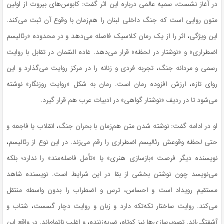
در آغاز نشست، سمیه عالمی درباره این اثر گفت: کابوس‌های بیروت از اولین
متون روایی است که جنگ داخلی لبنان را هم‌زمان با وقوع آن ثبت می‌کند.
این ویژگی، اثر را از یک رمان کلاسیک فاصله می‌دهد و در محدوده «رئالیسم
اضطراری» و «نوشتار در لحظه» قرار می‌دهد. غاده السّمان در تقابل با روایت
رسمی و مردانه جنگ، تجربه فردی و زنانه را در مرکز روایت می‌گذارد و این
روای تازه، ارزش افزوده رمان است. رمان به شکل «روایت روزنگار» نوشته
می‌شود تا در ردیف «نوشتار گواهی» در ادبیات عرب هم قرار گیرد.
او در ادامه گفت: نوشته شدن متن هم‌زمان با بحران جنگ، انقلاب یا فاجعه و
حتی لحظه وقوعش رئالیسم اضطراری را رقم می‌زند. در این نوع از رئالیسم،
نویسنده دیگر فرصت «بازسازی هنری» یا «تأمل فاصله‌مند» را ندارد؛ بلکه
می‌نویسد چون نوشتن بخشی از بقا در این شرایط است. نویسنده شاهد
مستقیم رویداد است و احساس، ترس و اضطراب را بدون واسطه منتقل
می‌کند. روایت ساختار تکه‌تکه دارد و زبان و روایت دچار گسست، شتاب و
آشفتگی‌اند. تصویرسازی‌ها نیز کوتاه، ضربه‌زننده، و اغلب ناتمام‌اند. در واقع این