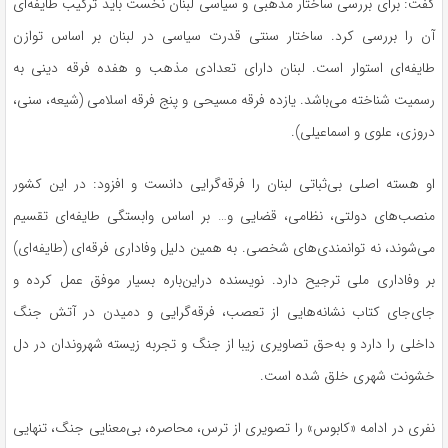
گفت: برای بررسی ساختار مذهبی و سیاسی لبنان نخست باید ترکیب طایفه‌ای
آن را بررسی کرد. ساختار سنتی قدرت سیاسی در لبنان بر اساس توازن
طایفه‌ای استوار است. لبنان دارای تعدادی مذهب و هفده فرقه دینی به
رسمیت شناخته می‌باشد. یازده فرقه مسیحی و پنج فرقه اسلامی (شیعه، سنی،
دروزی، علوی و اسماعیلی).
او هسته اصلی بی‌ثباتی لبنان را فرقه‌گرایی دانست و افزود: در این کشور
منصب‌های دولتی، نظامی، قضایی و… بر اساس وابستگی طایفه‌ای تقسیم
می‌شوند، نه توانمندی‌های شخصی. به همین دلیل وفاداری فرقه‌ای (طایفه‌ای)
بر وفاداری ملی ترجیح دارد. نویسنده دراین‌باره بسیار موفق عمل کرده و
جای‌جای کتاب نشانه‌هایی از تعصب، فرقه‌گرایی و دمیدن در آتش جنگ
داخلی را دارد و به‌حق تصاویری زیبا از جنگ و تجربه زیسته شهروندان در دل
خشونت شهری خلق شده است.
نفری در ادامه «کابوس» را تصویری از ترس، محاصره، بی‌معنایی جنگ، تنهایی