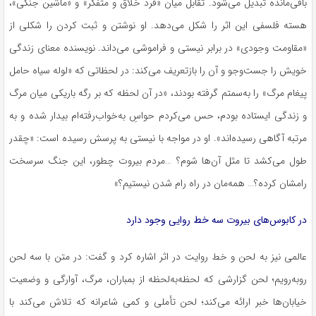
باقی‌مانده تبدیل می‌شود. تقابل میان «فرد خلاق و متفکر» و «ماشین جنگی»،
هسته فلسفی این اثر را شکل می‌دهد. او نوشتن و ثبت کردن را شکلی از
«مقاومت وجودی» در برابر نیستی و فراموشی می‌داند. نویسنده معنای زندگی
خویش را جست‌وجو و آن را بازتعریف می‌کند: در لحظاتی که «لوله سیاه حامل
پیغام مرگ» را به‌سمتم گرفته بودند، «در آن لحظه که بر رگه باریکی میان مرگ
و زندگی ایستاده بودم، حس می‌کردم حواسِ به‌خواب‌رفته‌ام بیدار شده و به
مرتبه آگاهی رسیده‌اند». او در مواجه با نیستی به پرسش رسیده است: «چقدر
طول می‌کشد تا مثل آن‌ها شوم؟ …مردم بیروت چطور، این جنگ سرسخت
رامشان کرده؟… همه‌مان در راه رام شدن نیستیم؟»
در کابوس‌های بیروت سه خط روایی وجود دارد
عالمی نیز به لحن و خط روایت در اثر اشاره کرد و گفت: در متن با سه لحن
روبه‌رویم؛ لحن گزارشی که لحظه‌به‌لحظه از بمباران، مرگ، آوارگی و وضعیت
خیابان‌ها خبر ارائه می‌کند؛ لحن تأملی و کمی شاعرانه که تلاش می‌کند با