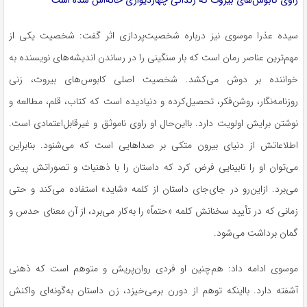
راوی کابوس‌های بیروت که زندانی چهاردیواری خانه‌اش شده است
سیده عذرا موسوی نیز درباره شخصیت‌پردازی اثر گفت: شخصیت یکی از
مهم‌ترین عناصر رمان است که بار سنگینی را در رساندن اندیشه‌های نویسنده به
خواننده بر دوش می‌کشد. شخصیت اصلی کابوس‌های بیروت، زنی
روزنامه‌نگار، روشن‌فکر، تحصیل‌کرده و دنیادیده است که کتاب، قلم، مطالعه و
نوشتن برایش اولویت دارد. بااین‌حال او راوی ناموثق و غیرقابل‌اعتمادی است.
اطلاعاتش از دنیای بیرون متکی بر صداهایی است که می‌شنود. بنابراین
می‌توان او را نابینایی فرض کرد که داستان را با ذهنیات و تصوراتش پیش
می‌برد. ازاین‌رو در جای‌جای داستان از کلمه «شاید» استفاده می‌کند و حتی
زمانی که در تأیید سخنانش کلمه «حتماً» را به‌کار می‌برد، از آن معنای حدس و
گمان برداشت می‌شود.
موسوی ادامه داد: هم‌چنین او فردی روان‌پریش و متوهم است که ذهنی
آشفته دارد. بااینکه توهم از دورن برمی‌خیزد، زن داستان به‌گونه‌ای واکنش