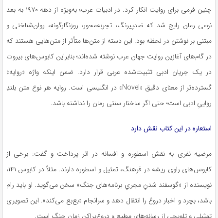
چنین فرمی برای روایت انکار کرد. در ادبیات عرب؛ به‌ویژه از دهه ۱۹۷۰ به بعد
نوعی رمان رایج شد که ضدپیرنگ، تجربه‌محور، روزنگارگونه، روان‌شناختی و
مبتنی بر نوشتن در لحظه بود. این دسته از متن‌ها متأثر از متن‌هایی هستند که
در گام‌های آغازین روایت جهان عرب نوشته شده‌اند؛ بنابراین کابوس‌های بیروت
در یک جریان ادبی تثبیت‌شده عربی قرار دارد. ضمن اینکه واژه «روایه»
گسترده‌تر از معنای دقیق «Novel» در انگلیسی است. روایه هر نوع متن بلندِ
رواییِ ادبی است؛ حتی اگر ساختار سنتی رمان را نداشته باشد.
استعاره در این کتاب نقش دارد
مرضیه نفری به نقش اسطوره و افسانه در اثر پرداخت و گفت: برخی از
کابوس‌های راوی ریشه در فرهنگ، تمثیل و اسطوره دارند. مثلاً در کابوس ۱۴۱،
نویسنده از «گوسفند شدنِ مجریِ برنامه‌های جنگ» سخن می‌گوید. او باید رام
باشد، بچرد و اخبار دروغ را انتقال دهد و سرانجام «بع‌بع می‌کند». این تصویری
تمثیلی و تلویحی از رسانه‌های مطیع و دروغ‌پراکن زمان جنگ است.