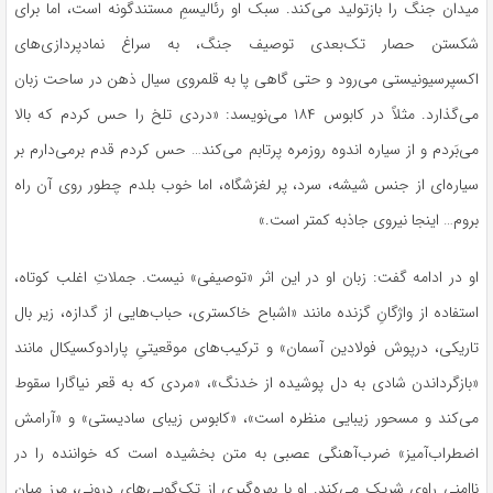
میدان جنگ را بازتولید می‌کند. سبک او رئالیسمِ مستندگونه است، اما برای
شکستن حصار تک‌بعدی توصیف جنگ، به سراغ نمادپردازی‌های
اکسپرسیونیستی می‌رود و حتی گاهی پا به قلمروی سیال ذهن در ساحت زبان
می‌گذارد. مثلاً در کابوس ۱۸۴ می‌نویسد: «دردی تلخ را حس کردم که بالا
می‌بَردم و از سیاره اندوه روزمره پرتابم می‌کند… حس کردم قدم برمی‌دارم بر
سیاره‌ای از جنس شیشه، سرد، پر لغزشگاه، اما خوب بلدم چطور روی آن راه
بروم… اینجا نیروی جاذبه کمتر است.»
او در ادامه گفت: زبان او در این اثر «توصیفی» نیست. جملاتِ اغلب کوتاه،
استفاده از واژگانِ گزنده مانند «اشباح خاکستری، حباب‌هایی از گدازه، زیر بال
تاریکی، درپوش فولادین آسمان» و ترکیب‌های موقعیتیِ پارادوکسیکال مانند
«بازگرداندن شادی به دل پوشیده از خدنگ»، «مردی که به قعر نیاگارا سقوط
می‌کند و مسحور زیبایی منظره است»، «کابوس زیبای سادیستی» و «آرامش
اضطراب‌آمیز» ضرب‌آهنگی عصبی به متن بخشیده است که خواننده را در
ناامنیِ راوی شریک می‌کند. او با بهره‌گیری از تک‌گویی‌های درونی، مرز میان