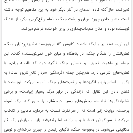
اما جز در یک مورد، ان هم در کابوس ۷۷، سخنی از ایمان و شهادت مطرح
نمی‌کند، حال‌آنکه غاده السمان در آثار دیگر خود به این مفاهیم توجه داشته
است. نشان دادن چهره عریان و زشت جنگ با تمام واقع‌گرایی، یکی از اهداف
نویسنده بوده و امکان هم‌ذات‌پنداری را برای خواننده فراهم می‌کند.
این نویسنده با بیان اینکه غاده در کابوس ۱۱۴ می‌نویسد: «نظریه‌پردازان جنگ،
نظریاتشان را هنگام جنگ، در پناهگاه و میان خون نمی‌نویسند.» گفت: این
جمله بر ماهیت تجربی و انسانی جنگ تأکید دارد که فاصله زیادی با
نظریه‌های انتزاعی دارد. هم‌چنین جمله «گرسنگی، سردارِ فاتحِ تاریخ است» به
یکی از اساسی‌ترین انگیزه‌ها و واقعیت‌های جنگ اشاره می‌کند. نویسنده با
نشان دادن این تقابل که «زندگی در برابر مرگ بسیار زیباست» و برخی
شاعرانه‌گی‌ها توانسته بخش‌های بسیار درخشانی را خلق کند. یک نمونه
برجسته، روایت زنی است که از سر نفرت نسبت به مردان، مامایی را انتخاب
می‌کند تا سروکارش فقط با زنان باشد، اما رفته‌رفته زایمان برایش یک کار
مکانیکی می‌شود. در بحبوحه جنگ، ناگهان زایمان را چیزی درخشان و نوعی