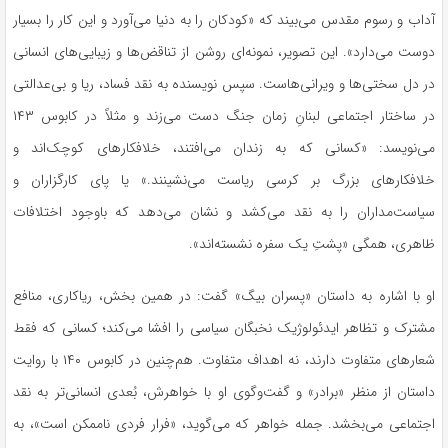
آداب و رسوم مقدس می‌بیند که «کودکان را به دنیا می‌آورد و این کار را بسیار
دوست می‌دارد». این تصویر، نمونه‌ای روشن از تناقض‌ها و زیبایی‌های انسانی
در دل سختی‌ها و ویرانی‌هاست. سپس نویسنده به نقد فساد، ریا و بی‌عدالتی
در ساختار اجتماعی لبنانِ زمان جنگ دست می‌زند و مثلاً در کابوس ۱۴۳
می‌نویسد: «کسانی که به زندان می‌افتند، خلافکارهای کوچک‌اند و
خلافکارهای بزرگ بر کرسی ریاست می‌نشینند.» یا پای کارگزاران و
سیاست‌مداران را به نقد می‌کشد و نشان می‌دهد که باوجود اختلافات
ظاهری، همگی «پشتِ یک سفره نشسته‌اند».
او با اشاره به داستان «پسران بیگ» گفت: در همین بخش، ریاکاری، منافع
مشترک و تظاهر ایدئولوژیک نخبگان سیاسی را افشا می‌کند؛ کسانی که فقط
شعارهای متفاوت دارند، نه اهداف متفاوت. هم‌چنین در کابوس ۱۴۰ با روایت
داستان از منظر «برادر» و گفت‌وگوی او با خواهرش، بُعدی انسانی‌تر به نقد
اجتماعی می‌بخشد. جمله خواهر که می‌گوید، «فرار فردی ناممکن است»، به