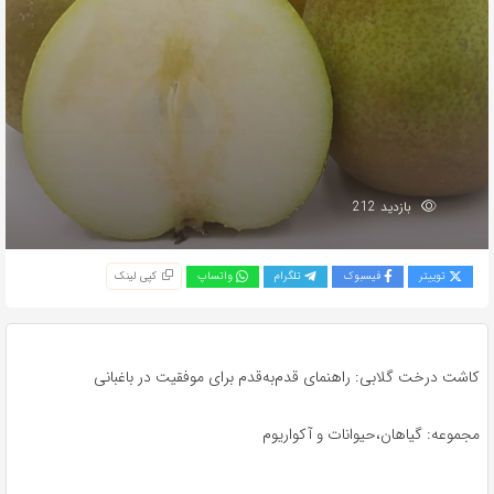
بازدید 212
توییتر
فیسبوک
تلگرام
واتساپ
کپی لینک
کاشت درخت گلابی: راهنمای قدم‌به‌قدم برای موفقیت در باغبانی
مجموعه: گیاهان،حیوانات و آکواریوم