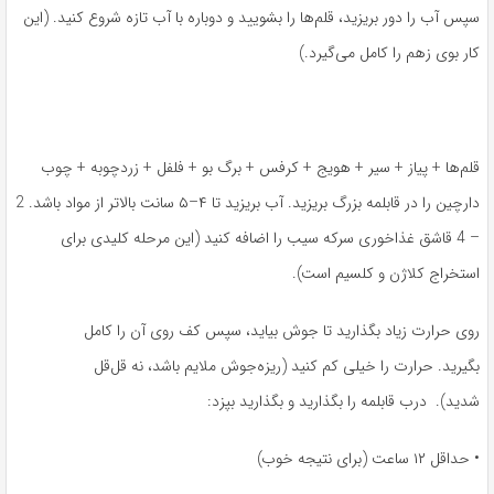
سپس آب را دور بریزید، قلم‌ها را بشویید و دوباره با آب تازه شروع کنید. (این
کار بوی زهم را کامل می‌گیرد.)
قلم‌ها + پیاز + سیر + هویج + کرفس + برگ بو + فلفل + زردچوبه + چوب
دارچین را در قابلمه بزرگ بریزید. آب بریزید تا ۴–۵ سانت بالاتر از مواد باشد. 2
– 4 قاشق غذاخوری سرکه سیب را اضافه کنید (این مرحله کلیدی برای
استخراج کلاژن و کلسیم است).
روی حرارت زیاد بگذارید تا جوش بیاید، سپس کف روی آن را کامل
بگیرید. حرارت را خیلی کم کنید (ریزه‌جوش ملایم باشد، نه قل‌قل
شدید). درب قابلمه را بگذارید و بگذارید بپزد:
• حداقل ۱۲ ساعت (برای نتیجه خوب)