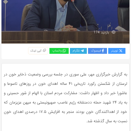
بازدید 174
توییتر
فیسبوک
تلگرام
واتساپ
کپی لینک
به گزارش خبرگزاری مهر، علی سوری در جلسه بررسی وضعیت ذخایر خون در
لرستان از شکستن رکورد تاریخی ۴۱ ساله اهدای خون در روزهای تاسوعا و
عاشورا خبر داد و اظهار داشت: مشارکت مردم استان با الهام از شور حسینی و
به یاد ۲۴ شهید حمله ددمنشانه رژیم غاصب صهیونیستی به میهن عزیزمان که
خود از اهداکنندگان خون بودند منجر به افزایش ۱۷.۵ درصدی اهدای خون
نسبت به سال گذشته شد.