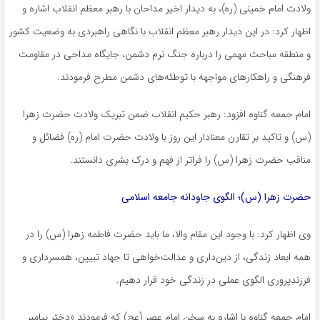
ولادت امام خمینی (ره)، به دیدار اخیر مداحان با رهبر معظم انقلاب اشاره و
اظهار کرد: در این دیدار رهبر معظم انقلاب با نگاهی راهبردی به وضعیت کشور
و منطقه مباحث مهمی را درباره جنگ نرم دشمن، جایگاه مداحی در مقاومت
فرهنگی و راهکارهای مواجهه با توطئه‌های دشمن مطرح فرمودند.
امام جمعه گناوه افزود: رهبر حکیم انقلاب ضمن تبریک ولادت حضرت زهرا
(س) و تاکید بر تقارن معنادار این روز با ولادت حضرت امام (ره) فضائل و
مناقب حضرت زهرا (س) را فراتر از فهم و درک بشری دانستند.
حضرت زهرا (س)؛ الگوی جاودانه جامعه اسلامی
وی اظهار کرد: با وجود این مقام والا، ما باید حضرت فاطمه زهرا (س) را در
همه ابعاد زندگی، از دین‌داری و عدالت‌خواهی تا جهاد تبیین،
همسرداری
و
فرزندپروری الگوی عملی در زندگی خود قرار دهیم.
امام جمعه گناوه با اشاره به سخن امام عصر (
عج
) که فرمودند «دختر پیامبر