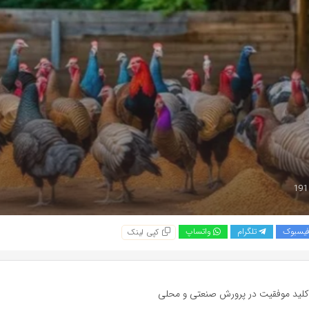
یسبوک
تلگرام
واتساپ
کپی لینک
 کلید موفقیت در پرورش صنعتی و محلی