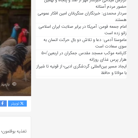
گزارش میدانی خبرنگار مهر از صد و پنجاه و نهمین
حضور مردم آستانه
سردار محمدی: خبرنگاران سنگربانان امین افکار عمومی
هستند
امام جمعه فومن: آمریکا در برابر صلابت ایران اسلامی
زانو زده است
ماموستا آدمی: دعا و تلاش دو بال حرکت انسان به
سوی سعادت است
کارنامه موکب مسجد مقدس جمکران در اربعین/۵۰
هزار پرس غذای روزانه
ایجاد مسیر بین‌المللی گردشگری ادبی؛ از قونیه تا شیراز
با مولانا و حافظ
بازدید 191
توییتر
ف
تغذیه بوقلمون؛