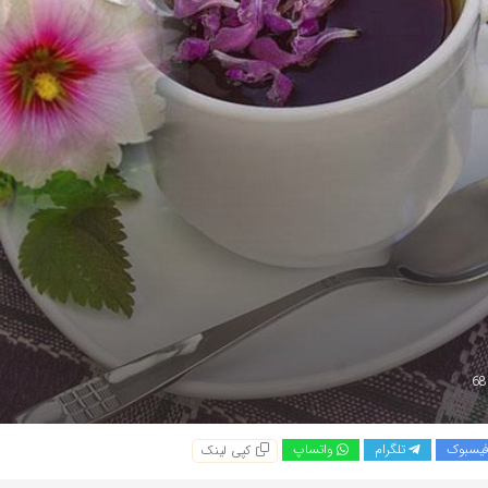
یسبوک
تلگرام
واتساپ
کپی لینک