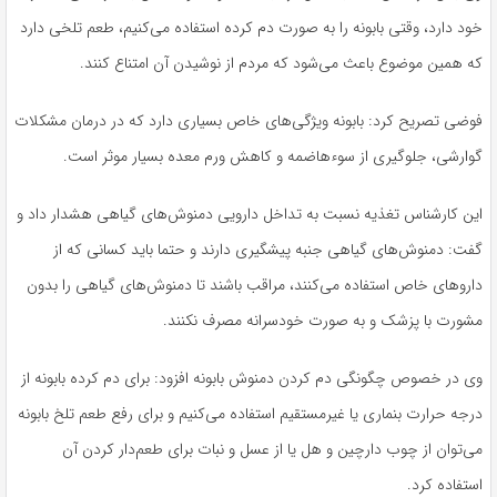
خود دارد، وقتی بابونە را بە صورت دم کردە استفادە می‌کنیم، طعم تلخی دارد
کە همین موضوع باعث می‌شود کە مردم از نوشیدن آن امتناع کنند.
فوضی تصریح کرد: بابونە ویژگی‌های خاص بسیاری دارد کە در درمان مشکلات
گوارشی، جلوگیری از سوء‌هاضمە و کاهش ورم معدە بسیار موثر است.
این کارشناس تغذیە نسبت بە تداخل دارویی دمنوش‌های گیاهی هشدار داد و
گفت: دمنوش‌های گیاهی جنبە پیشگیری دارند و حتما باید کسانی کە از
داروهای خاص استفادە می‌کنند، مراقب باشند تا دمنوش‌های گیاهی را بدون
مشورت با پزشک و بە صورت خودسرانە مصرف نکنند.
وی در خصوص چگونگی دم کردن دمنوش بابونە افزود: برای دم کردە بابونە از
درجە حرارت بنماری یا غیرمستقیم استفادە می‌کنیم و برای رفع طعم تلخ بابونە
می‌توان از چوب دارچین و هل یا از عسل و نبات برای طعم‌دار کردن آن
استفادە کرد.