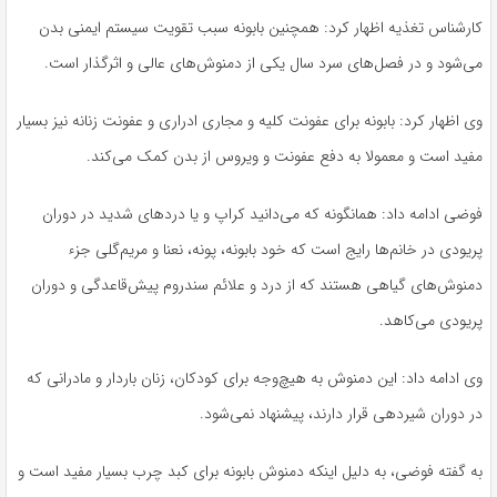
کارشناس تغذیە اظهار کرد: همچنین بابونە سبب تقویت سیستم ایمنی بدن
می‌شود و در فصل‌های سرد سال یکی از دمنوش‌های عالی و اثرگذار است.
وی اظهار کرد: بابونە برای عفونت کلیە و مجاری ادراری و عفونت زنانە نیز بسیار
مفید است و معمولا بە دفع عفونت و ویروس از بدن کمک می‌کند.
فوضی ادامە داد: همانگونە کە می‌دانید کراپ و یا دردهای شدید در دوران
پریودی در خانم‌ها رایج است کە خود بابونە، پونە، نعنا و مریم‌گلی جزء
دمنوش‌های گیاهی هستند کە از درد و علائم سندروم پیش‌قاعدگی و دوران
پریودی می‌کاهد.
وی ادامە داد: این دمنوش بە هیچ‌وجە برای کودکان، زنان باردار و مادرانی کە
در دوران شیردهی قرار دارند، پیشنهاد نمی‌شود.
بە گفتە فوضی، بە دلیل اینکە دمنوش بابونە برای کبد چرب بسیار مفید است و