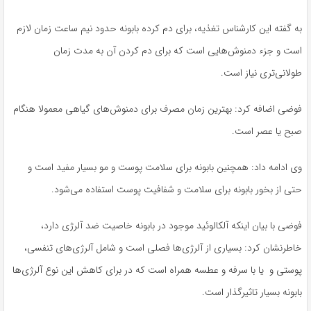
بە گفتە این کارشناس تغذیە، برای دم کردە بابونە حدود نیم ساعت زمان لازم
است و جزء دمنوش‌هایی است کە برای دم کردن آن بە مدت زمان
طولانی‌تری نیاز است.
فوضی اضافە کرد: بهترین زمان مصرف برای دمنوش‌های گیاهی معمولا هنگام
صبح یا عصر است.
وی ادامە داد: همچنین بابونە برای سلامت پوست و مو بسیار مفید است و
حتی از بخور بابونە برای سلامت و شفافیت پوست استفادە می‌شود.
فوضی با بیان اینکە آلکالوئید موجود در بابونە خاصیت ضد آلرژی دارد،
خاطرنشان کرد: بسیاری از آلرژی‌ها فصلی است و شامل آلرژی‌های تنفسی،
پوستی و یا با سرفە و عطسە همراە است کە در برای کاهش این نوع آلرژی‌ها
بابونە بسیار تاثیرگذار است.