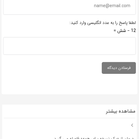
لطفا پاسخ را به عدد انگلیسی وارد کنید:
12 − شش =
مشاهده بیشتر
درمان از «یک نسخه برای همه» فاصله می گیرد