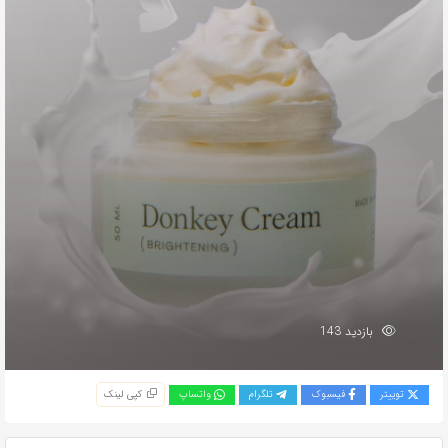
بازدید 143
توییتر
فیسبوک
تلگرام
واتساپ
کپی لینک