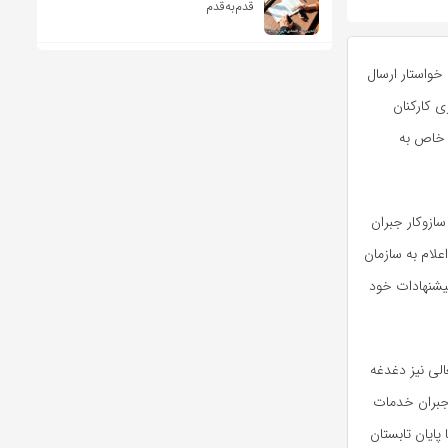
قدم‌به‌قدم
خواستار ارسال
 کارکنان
 خاص به
ازوکار جبران
علام به سازمان
یشنهادات خود
الی نیز دغدغه
جبران خدمات
ایان تابستان