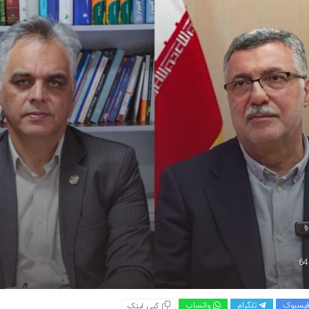
یسبوک
تلگرام
واتساپ
کپی لینک