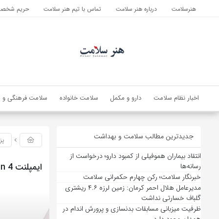
هنرسلامت
درباره هنر سلامت
تماس با تیم هنر سلامت
حریم شخصی 
اخبار نظام سلامت
دارو و مکمل
سلامت خانواده
سلامت فرهنگی و ا
جدیدترین مطالب سلامت و بهداشت
پز
انتقاد بیماران هموفیلی از کمبود دارو؛ درخواست از
ایمپلنت all on 4 | کاشت دندان برای هر فک بر پایه 4 پیچ
رسانه‌ها
خبرنگار سلامت؛ رکن چهارم حکمرانی سلامت
مدیرعامل هلال احمر کرمان: زمین لرزه ۴.۶ ریشتری
گلباف خسارتی نداشت
ظرفیت میزبانی مسابقات بدنسازی و پرورش اندام در