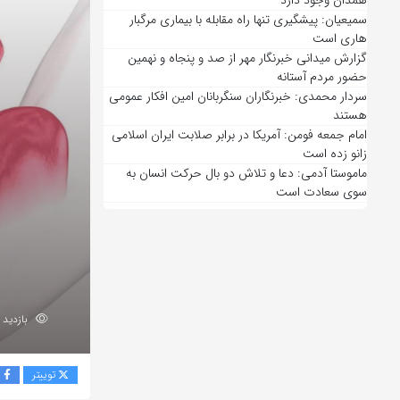
همدان وجود دارد
سمیعیان: پیشگیری تنها راه مقابله با بیماری مرگبار
هاری است
گزارش میدانی خبرنگار مهر از صد و پنجاه و نهمین
حضور مردم آستانه
سردار محمدی: خبرنگاران سنگربانان امین افکار عمومی
هستند
امام جمعه فومن: آمریکا در برابر صلابت ایران اسلامی
زانو زده است
ماموستا آدمی: دعا و تلاش دو بال حرکت انسان به
سوی سعادت است
بازدید 209
توییتر
ف