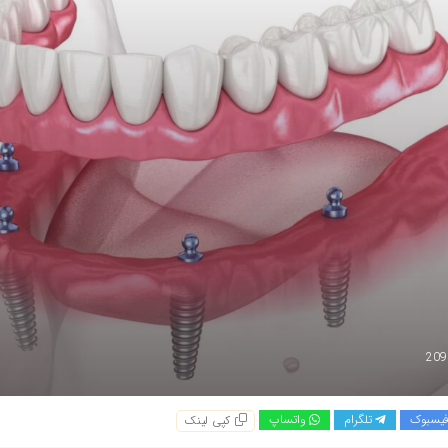
یسبوک
تلگرام
واتساپ
کپی لینک