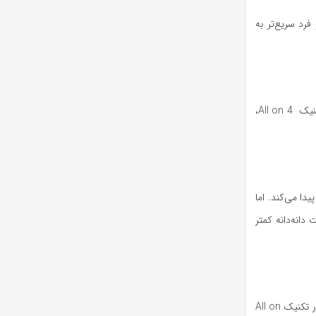
رد سریع‌تر به
در روش‌های سنتی ایمپلنت کامل فک، ممکن است به ۶ تا ۸ پایه یا حتی بیشتر نیاز باشد. اما در تکنیک All on 4،
دا می‌کند. اما
ت دانه‌دانه کمتر
یکی از دغدغه‌های اصلی بیماران دارای تحلیل استخوان فک، نیاز به جراحی پیوند استخوان است. در تکنیک All on