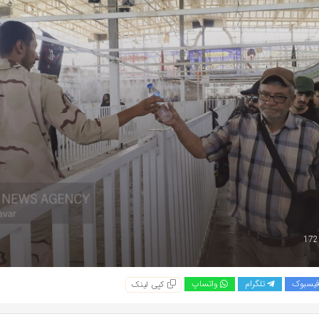
یسبوک
تلگرام
واتساپ
کپی لینک