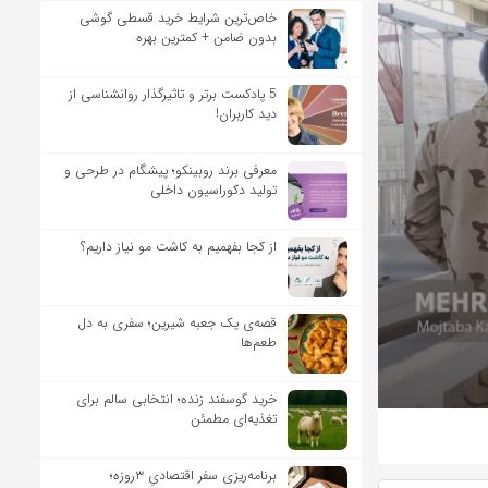
خاص‌ترین شرایط خرید قسطی گوشی
بدون ضامن + کمترین بهره
5 پادکست برتر و تاثیرگذار روانشناسی از
دید کاربران!
معرفی برند روبینکو؛ پیشگام در طرحی و
تولید دکوراسیون داخلی
از کجا بفهمیم به کاشت مو نیاز داریم؟
قصه‌ی یک جعبه شیرین؛ سفری به دل
طعم‌ها
خرید گوسفند زنده؛ انتخابی سالم برای
تغذیه‌ای مطمئن
برنامه‌ریزی سفر اقتصادیِ ۳روزه؛