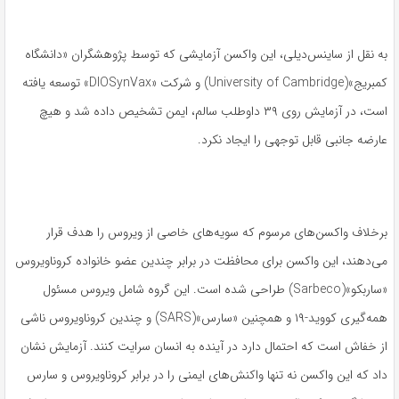
به نقل از ساینس‌دیلی، این واکسن آزمایشی که توسط پژوهشگران «دانشگاه
کمبریج»(University of Cambridge) و شرکت «DIOSynVax» توسعه یافته
است، در آزمایش روی ۳۹ داوطلب سالم، ایمن تشخیص داده شد و هیچ
عارضه جانبی قابل توجهی را ایجاد نکرد.
برخلاف واکسن‌های مرسوم که سویه‌های خاصی از ویروس را هدف قرار
می‌دهند، این واکسن برای محافظت در برابر چندین عضو خانواده کروناویروس
«ساربکو»(Sarbeco) طراحی شده است. این گروه شامل ویروس مسئول
همه‌گیری کووید-۱۹ و همچنین «سارس»(SARS) و چندین کروناویروس ناشی
از خفاش است که احتمال دارد در آینده به انسان سرایت کنند. آزمایش نشان
داد که این واکسن نه تنها واکنش‌های ایمنی را در برابر کروناویروس و سارس