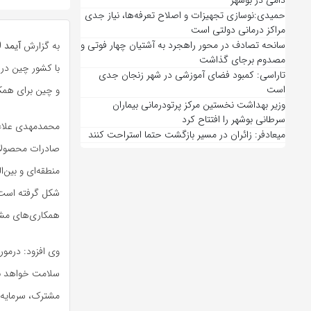
دامی در بوشهر
حمیدی:نوسازی تجهیزات و اصلاح تعرفه‌ها، نیاز جدی
مراکز درمانی دولتی است
سانحه تصادف در محور راهجرد به آشتیان چهار فوتی و
به گزارش
آیمد 90
مصدوم برجای گذاشت
با کشور چین در
تاراسی: کمبود فضای آموزشی در شهر زنجان جدی
است
و چین برای همک
وزیر بهداشت نخستین مرکز پرتودرمانی بیماران
سرطانی بوشهر را افتتاح کرد
محمدمهدی علاءال
میعادفر: زائران در مسیر بازگشت حتما استراحت کنند
صادرات محصولات
منطقه‌ای و بین‌
شکل گرفته است. 
همکاری‌های مش
وی افزود: درمو
سلامت خواهد بو
مشترک، سرمایه‌گ