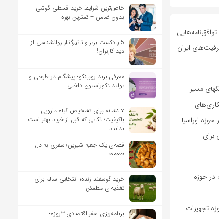
خاص‌ترین شرایط خرید قسطی گوشی
بدون ضامن + کمترین بهره
توافق‌نامه‌هایی
5 پادکست برتر و تاثیرگذار روانشناسی از
یت‌‌های ایران
دید کاربران!
معرفی برند روبینکو؛ پیشگام در طرحی و
تولید دکوراسیون داخلی
نگهای مسیر
کاری‌های
۷ نشانه برای تشخیص گیاه دارویی
باکیفیت؛ نکاتی که قبل از خرید بهتر است
 حوزه اوراسیا
بدانید
 برای
قصه‌ی یک جعبه شیرین؛ سفری به دل
طعم‌ها
 در حوزه
خرید گوسفند زنده؛ انتخابی سالم برای
تغذیه‌ای مطمئن
وزه تجهیزات
برنامه‌ریزی سفر اقتصادیِ ۳روزه؛