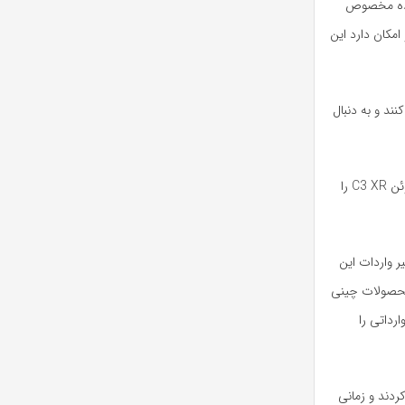
جاده مخصوص
ده و امکان دارد این
پایان سال نهایی کنند و به دنبال
همچنین نارنجی های جاده مخصوص برای سال آینده به دنبال این هستند تا 20 هزار دستگاه سیتروئن C3 XR را
 واردات این
گذاری روی محصولات چینی
رداتی را
C5 Air را در حد ایده مطرح کردند و زمانی