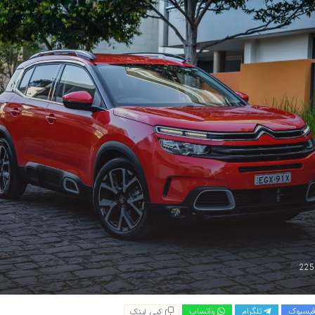
یسبوک
تلگرام
واتساپ
کپی لینک