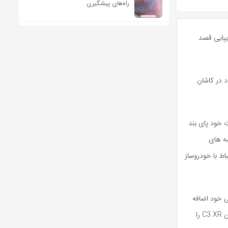
راه‌های پیشگیری
درویی هستند که سایپایی قصد
C را در خطوط تولید خود در کاشان
کت خود پای بند
مه های
رتباط با خودروساز
ی خود اضافه
کنند را بزنند آنها تلاش کردند تا از مسیر شریک چینی پژو – سیتروئن یعنی دانگ فنگ تولید سیتروئن C3 XR را