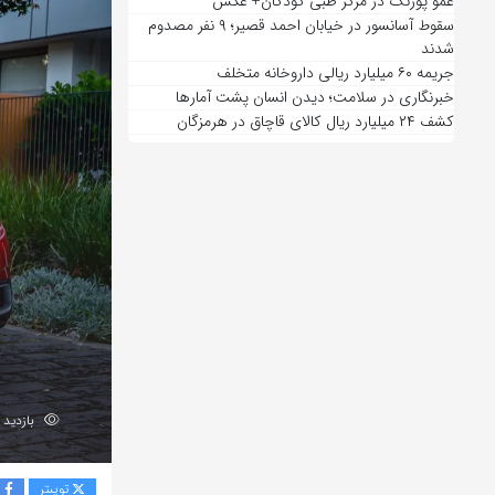
عمو پورنگ در مرکز طبی کودکان+ عکس
سقوط آسانسور در خیابان احمد قصیر؛ ۹ نفر مصدوم
شدند
جریمه ۶۰ میلیارد ریالی داروخانه متخلف
خبرنگاری در سلامت؛ دیدن انسان پشت آمارها
کشف ۲۴ میلیارد ریال کالای قاچاق در هرمزگان
بازدید 225
توییتر
ف