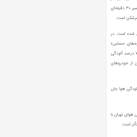
است. یکی از رانندگان تاکسی در قرچک در این خصوص به خبرنگار مهر می‌گوید: هر روز صبح، مسیر ۳۰ دقیقه‌ای
مرشکن است.
یل شده است. در
رای گروه‌های حساس»
(۱۲۲-۱۵۱) رسید و در برخی روزها به وضعیت «بسیار ناسالم» نزدیک شد، خودروهای فرسوده، که ۷۰ درصد آلودگی
ن از خودروهای
لودگی هوا جان
هوای تهران با
أثر است.