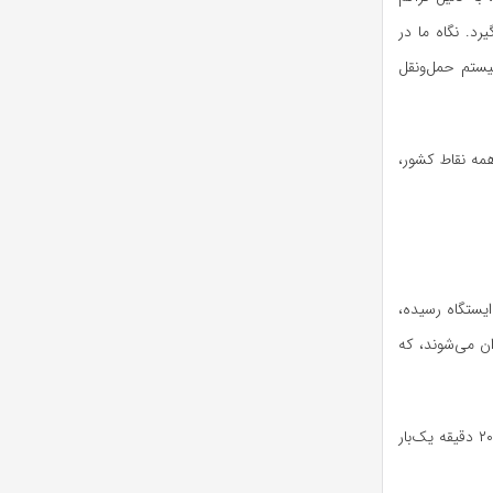
د. نگاه ما در
ا ۲۰۰ تا ۳۰۰ متر پیاده‌روی به سیستم حمل‌ونقل
همه نقاط کشور،
ا زاکانی، شهردار تهران نیز در گفتگویی اعلام کرد: متروی پایتخت به ۳۰۰ کیلومتر خط و ۱۶۰ ایستگاه رسیده،
خودرو از حومه وارد تهران می‌شوند، که
ساکنان محلی در بهارستان در جنوب غرب استان تهران نیز گلایه دارند و می‌گویند: اتوبوس‌ها هر ۲۰ دقیقه یک‌بار