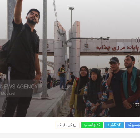
یسبوک
تلگرام
واتساپ
کپی لینک