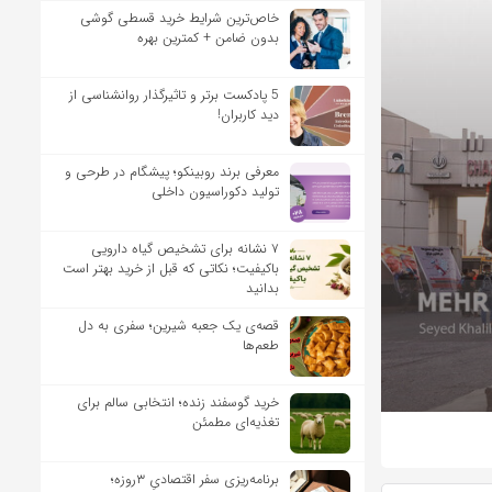
خاص‌ترین شرایط خرید قسطی گوشی
بدون ضامن + کمترین بهره
5 پادکست برتر و تاثیرگذار روانشناسی از
دید کاربران!
معرفی برند روبینکو؛ پیشگام در طرحی و
تولید دکوراسیون داخلی
۷ نشانه برای تشخیص گیاه دارویی
باکیفیت؛ نکاتی که قبل از خرید بهتر است
بدانید
قصه‌ی یک جعبه شیرین؛ سفری به دل
طعم‌ها
خرید گوسفند زنده؛ انتخابی سالم برای
تغذیه‌ای مطمئن
برنامه‌ریزی سفر اقتصادیِ ۳روزه؛