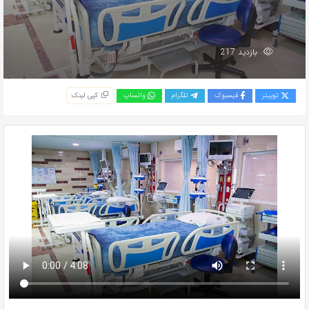
بازدید 217
توییتر
فیسبوک
تلگرام
واتساپ
کپی لینک