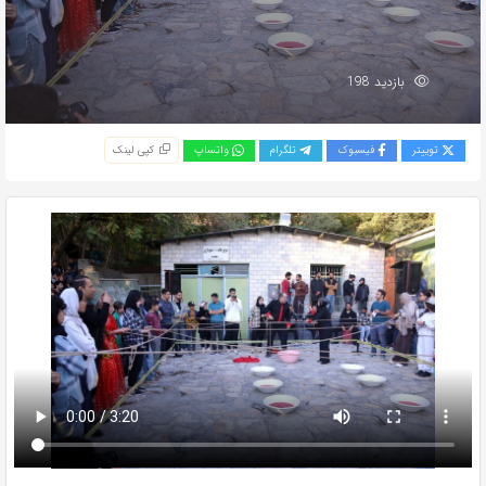
بازدید 198
توییتر
فیسبوک
تلگرام
واتساپ
کپی لینک