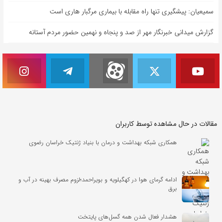
سمیعیان: پیشگیری تنها راه مقابله با بیماری مرگبار هاری است
گزارش میدانی خبرنگار مهر از صد و پنجاه و نهمین حضور مردم آستانه
مقالات در حال مشاهده توسط کاربران
همکاری شبکه بهداشت و درمان با بنیاد ژنتیک خراسان رضوی
ادامه گرمای هوا در کهگیلویه و بویراحمد؛لزوم مصرف بهینه در آب و
برق
هشدار فعال شدن همه گسل‌های پایتخت