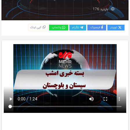
بازدید 176
توییتر
فیسبوک
تلگرام
واتساپ
کپی لینک