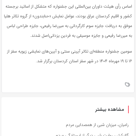
اساس رأی هیئت داوران بین‌المللی این جشنواره که متشکل از اساتید برجسته
کشور و اقلیم کردستان عراق بودند، عوامل نمایش «حنابندون» از گروه تئاتر هلیا
موفق به دریافت جایزه سوم کارگردانی به میررضا رفیعی، جایزه طراحی لباس
به میررضا رفیعی و جایزه موسیقی به فردین یزدانی‌اصل شدند.
سومین جشنواره منطقه‌ای تئاتر آیینی سنتی و آیین‌های نمایشی
زیویه
سقز از
۱۶ تا ۱۹ مهرماه ۱۴۰۴ در شهر سقز استان کردستان برگزار شد.
مشاهده بیشتر
رامیان، میزبان شبی از همصدایی مردم
گالیکش، روایت شبی دیگر از ایستادگی مردم