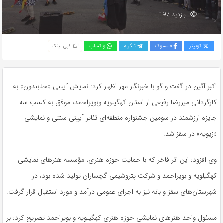
بازدید 197
توییتر
فیسبوک
تلگرام
واتساپ
کپی لینک
اکبر آئین در گفت و گو با خبرنگار مهر اظهار کرد: نمایش آیینی «حنابندون» به
کارگردانی میررضا رفیعی از استان کهگیلویه وبویراحمد، موفق به کسب سه
جایزه ارزشمند در سومین جشنواره منطقه‌ای تئاتر آیینی سنتی و نمایشی
«
زیویه
» در سقز شد.
وی افزود: این اثر فاخر که با حمایت حوزه هنری، مؤسسه هنرهای نمایشی
کهگیلویه و بویراحمد و شرکت پتروشیمی گچساران تولید شده بود، در
شهرستان‌های سقز و بانه نیز به اجرای عمومی درآمد و مورد استقبال قرار گرفت.
مسئول واحد هنرهای نمایشی حوزه هنری کهگیلویه و بویراحمد تصریح کرد: بر