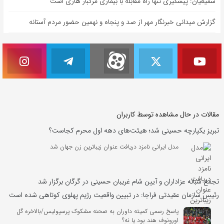
سمیعیان: پیشگیری تنها راه مقابله با بیماری مرگبار هاری است
گزارش میدانی خبرنگار مهر از صد و پنجاه و نهمین حضور مردم آستانه
مقالات در حال مشاهده توسط کاربران
تبریز یکپارچه حسینی شد؛ هیئت‌های دهه اول محرم کجاست؟
مدل ایرانی نامزد دریافت عنوان زیباترین زن جهان شد
تجمع شبانه عزاداران و آیین شام غریبان حسینی در گرگان برگزار شد
رئیس سازمان عقیدتی فراجا: در تبیین واقعیت رژیم پهلوی کوتاهی شده است
پاسخ رسمی کمیته داوران به صحنه مشکوک پرسپولیس/بالاخره گل
اورونوف هند بود یا نه؟