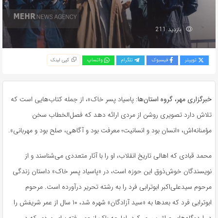
بازدید 211
توییتر
فیسبوک
تلگرام
واتساپ
کپی لینک
خبرگزاری مهر، گروه استان‌ها:
پاسیاد پسر خاک»، از جمله کتاب‌هایی است که
تلاش دارد تصویری روشن از مردی ارائه دهد که فصل‌الخطاب سخن
مؤمنانه‌اش، «انسان بود و انسانیت؛ معرفت بود و آگاهی، صلح بود و مهربانی».
محمد قبادی که اهالی تاریخ انقلاب، او را با آثار متعددی می‌شناسند و از
نویسندگان خوش‌ذوق این حوزه است، در «پاسیاد پسر خاک» داستان زندگی
مرحوم سیدعلی‌اکبر ابوترابی فرد را به رشته تحریر درآورده است. مرحوم
ابوترابی فرد که بعدها به «سید آزادگان» شهره شد، ۱۰ سال از عمر شریفش را
در اردوگاه‌های عراق سپری کرد، اما چه باک از عمر رفته برای مردی که در