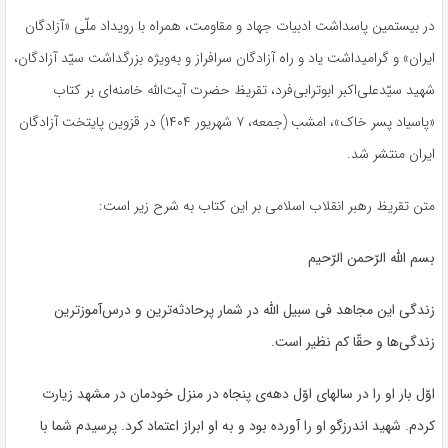
در بیستمین پاسداشت ادبیات جهاد و مقاومت، همراه با رویداد ملّی «آزادگان
ایران» و گرامیداشت یاد و راه آزادگان سرافراز و به‌ویژه بزرگداشت سیّد آزادگان،
شهید سیّدعلی‌اکبر ابوترابی‌فرد، تقریظ حضرت آیت‌الله خامنه‌ای بر کتاب
«پاسیاد پسر خاک»، امشب (جمعه، ۷ شهریور ۱۴۰۴) در قزوین پایتخت آزادگان
ایران منتشر شد.
متن تقریظ رهبر انقلاب اسلامی بر این کتاب به شرح زیر است:
بسم الله الرّحمن الرّحیم
زندگی این مجاهد فی سبیل الله در شمار پرحادثه‌ترین و
درس‌آموزترین
زندگی‌ها و
حقّا
کم نظیر است.
اوّل بار او را در سالهای اوّل دهه‌ی پنجاه در منزل خودمان در مشهد زیارت
کردم. شهید اندرزگو او را آورده بود و به او ابراز اعتماد کرد. پرسیدم شما با