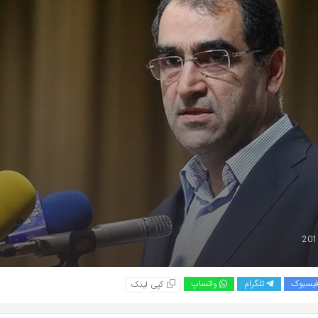
یسبوک
تلگرام
واتساپ
کپی لینک