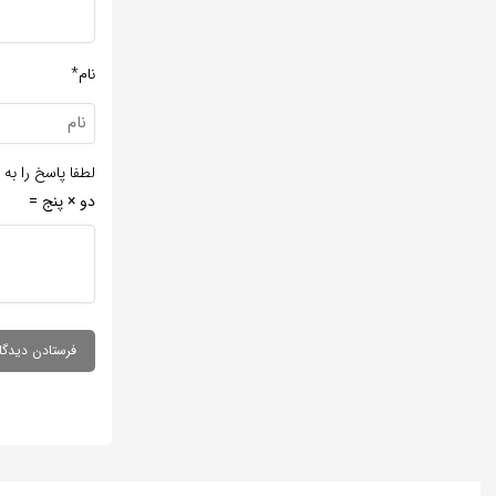
نام*
لطفا پاسخ را به 
دو × پنج =