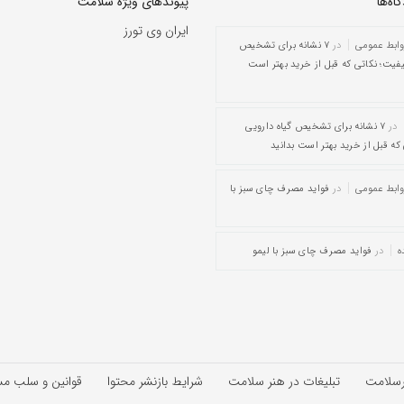
ه‌‌ها
پیوندهای ویژه سلامت
ایران وی تورز
وابط عمومی
در
۷ نشانه برای تشخیص
یفیت؛ نکاتی که قبل از خرید بهتر است
در
۷ نشانه برای تشخیص گیاه دارویی
که قبل از خرید بهتر است بدانید
وابط عمومی
در
فواید مصرف چای سبز با
ه
در
فواید مصرف چای سبز با لیمو
رسلامت
تبلیغات در هنر سلامت
شرایط بازنشر محتوا
قوانین و سلب م