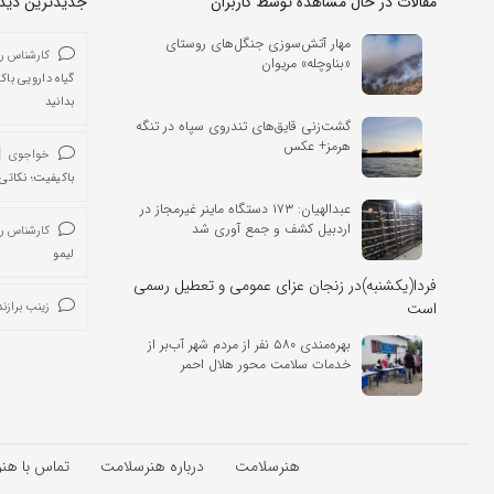
مقالات در حال مشاهده توسط کاربران
جدیدترین دیدگا
مهار آتش‌سوزی جنگل‌های روستای
کارشناس ر
«بناوچله» مریوان
گیاه دارویی باک
بدانید
گشت‌زنی قایق‌های تندروی سپاه در تنگه
هرمز+ عکس
خواجوی
باکیفیت؛ نکاتی 
عبدالهیان: ۱۷۳ دستگاه ماینر غیرمجاز در
اردبیل کشف و جمع آوری شد
کارشناس ر
لیمو
فردا(یکشنبه)در زنجان عزای عمومی و تعطیل رسمی
است
زینب برازند
بهره‌مندی ۵۸۰ نفر از مردم شهر آب‌بر از
خدمات سلامت محور هلال احمر
هنرسلامت
درباره هنرسلامت
تماس با هن