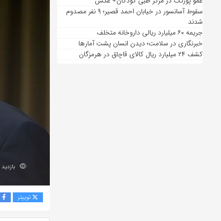
عمو پورنگ در مرکز طبی کودکان+ عکس
سقوط آسانسور در خیابان احمد قصیر؛ ۹ نفر مصدوم
شدند
جریمه ۶۰ میلیارد ریالی داروخانه متخلف
خبرنگاری در سلامت؛ دیدن انسان پشت آمارها
کشف ۲۴ میلیارد ریال کالای قاچاق در هرمزگان
بازدید 201
توییتر
ف