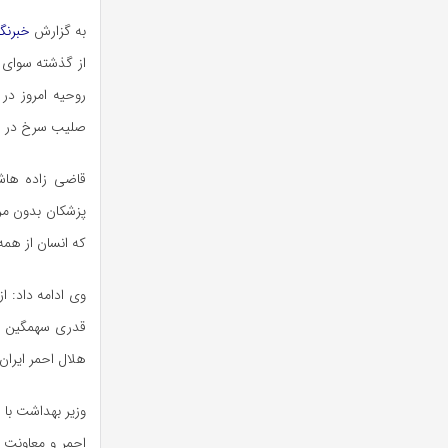
به گزارش
خبرنگا
از گذشته سوای 
روحیه امروز د
صلیب سرخ در ه
پزشکان بدون مر
که انسان از هم
وی ادامه داد: ا
قدری سهمگین بو
هلال احمر ایرا
وزیر بهداشت با