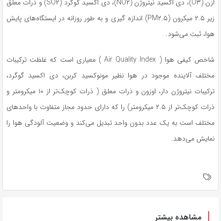
اُزن
(O۳)، دی اکسید نیتروژن (NO۲)، دی اکسید گوگرد (SO۲) و ذرات معلق
زیر ۲.۵ میکرون (PM۲.۵) اندازه
گیری
و به طور روزانه در ایستگاه‌های پایش
هوا، ثبت می‌شود.
شاخص کیفی هوا ( Air Quality Index ) معیاری است که غلظت ترکیبات
مختلف آلاینده موجود در هوا نظیر مونوکسید کربن، دی اکسید گوگرد،
ترکیبات نیتروژن دار، اوزون و ذرات معلق ( ذرات کوچک‌تر از ۱۰ میکرومتر و
ذرات کوچک‌تر از ۲.۵ میکرومتر) را که دارای حدود مجاز متفاوت با واحدهای
مختلف است به یک عدد بدون واحد تبدیل می‌کند و وضعیت آلودگی هوا را
نمایش می‌دهد.
مشاهده بیشتر