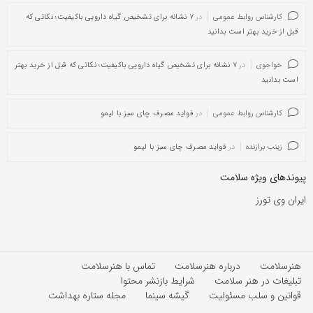
کارشناس روابط عمومی
در
۷ نشانه برای تشخیص گیاه دارویی باکیفیت؛ نکاتی که
قبل از خرید بهتر است بدانید
خواجوی
در
۷ نشانه برای تشخیص گیاه دارویی باکیفیت؛ نکاتی که قبل از خرید بهتر
است بدانید
کارشناس روابط عمومی
در
فواید مصرف چای سبز با لیمو
زینب برازنده
در
فواید مصرف چای سبز با لیمو
پیوندهای ویژه سلامت
ایران وی تورز
هنرسلامت
درباره هنرسلامت
تماس با هنرسلامت
تبلیغات در هنر سلامت
شرایط بازنشر محتوا
قوانین و سلب مسئولیت
گیشه سینما
مجله ستاره بهداشت