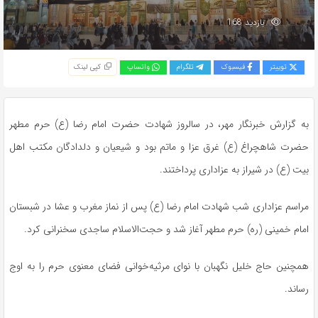
بازدید 168
توییتر
فیسبوک
تلگرام
واتساپ
کپی لینک
به گزارش خبرنگار مهر، در سالروز شهادت حضرت امام رضا (ع) حرم مطهر
حضرت شاهچراغ (ع) غرق عزا و ماتم بود و شیعیان و دلدادگان مکتب اهل
بیت (ع) در شیراز به عزاداری پرداختند.
مراسم عزاداری شب شهادت امام رضا (ع) پس از نماز مغرب و عشا در شبستان
امام خمینی (ره) حرم مطهر آغاز شد و حجت‌الاسلام ساجدی سخنرانی کرد.
همچنین حاج خلیل نگهبان با نوای مرثیه‌خوانی فضای معنوی حرم را به اوج
رساند.