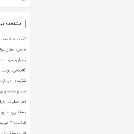
مشاهده بیش
کشف ۱۰ قبضه سلاح جنگی در مرزهای سیستان وبلوچستان
فارس؛ استان تول
رامیان، میزبان 
گالیکش، روایت ش
شکوه بی‌مرز ارا
صد و پنجاه و نه
آغاز عملیات اجر
دستگیری سارق ح
بازگشت ۳ میلیون و ۳۷۷ هزار زائر اربعین به کشور
الزام دستگاه‌های