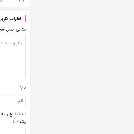
نظرات کاربر
نشانی ایمیل شم
نام*
لطفا پاسخ را به 
یک × 5 =