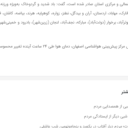
الی و مرکزی استان صادر شده است، گفت: باد شدید و گردوخاک به‌ویژه
ورزنه
،
انارک، مهاباد، اردستان،
آران
و بیدگل، نطنز، زواره، کوهپایه،
هرند
،
بیاضه
، کاشان، ف
ترآباد
،
برخوار
(دولت‌آباد)، مبارکه، نجف‌آباد، لنجان (زرین‌شهر)،
بادرود
و خمینی‌شهر 
یش‌بینی هواشناسی اصفهان، دمای هوا طی ۲۴ ساعت آینده تغییر محسوسی ندارد.
تر
شبی از همصدایی مردم
بی دیگر از ایستادگی مردم
دت؛ مردم دیار آفتاب در یکصد و پنجاه‌ونهمین شب عاشقی