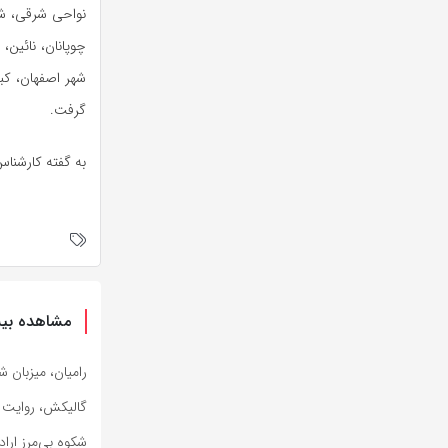
نواحی شرقی، شم
چوپانان، نائین، 
شهر اصفهان،
کبو
گرفت.
به گفته کارشناس مرکز پ
مشاهده بیش
رامیان، میزبان 
گالیکش، روایت ش
شکوه بی‌مرز ارا