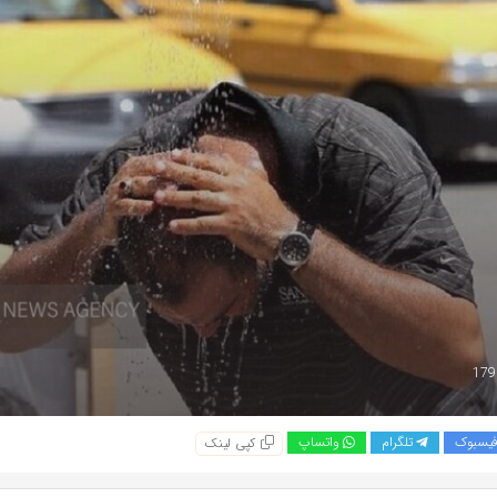
یسبوک
تلگرام
واتساپ
کپی لینک