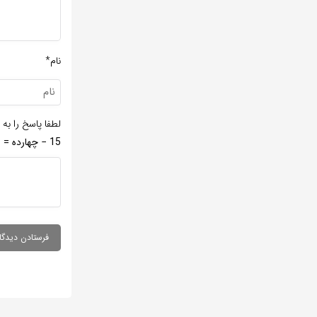
نام*
لطفا پاسخ را به 
15 − چهارده =