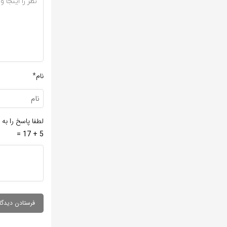
نام*
لطفا پاسخ را به 
5 + 17 =