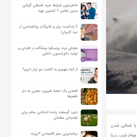
خاص‌ترین شرایط خرید قسطی گوشی
بدون ضامن + کمترین بهره
5 پادکست برتر و تاثیرگذار روانشناسی از
دید کاربران!
معرفی برند روبینکو؛ پیشگام در طرحی و
تولید دکوراسیون داخلی
از کجا بفهمیم به کاشت مو نیاز داریم؟
قصه‌ی یک جعبه شیرین؛ سفری به دل
طعم‌ها
خرید گوسفند زنده؛ انتخابی سالم برای
تغذیه‌ای مطمئن
 با شمالی شدن
برنامه‌ریزی سفر اقتصادیِ ۳روزه؛
د گاهی شدید، مواج شدن دریا