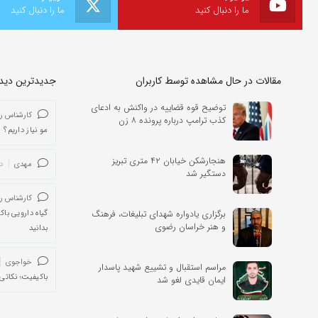
ما را دنبال کنید
ما را دنبال کنید
مقالات در حال مشاهده توسط کاربران
جدیدترین دیدگا
توضیح قوه قضاییه در واکنش به ادعای
کارشناس ر
کذب ترامپ درباره پرونده ۸ زن
مو نیاز داریم؟
هنجارشکن خیابان ۴۲ متری تبریز
مهدی
د
دستگیر شد
کارشناس ر
برگزاری یادواره شهدای تبلیغات، فرهنگ
گیاه دارویی باک
و هنر خراسان رضوی
بدانید
خواجوی
مراسم استقبال و تشییع شهید پاسدار
باکیفیت؛ نکاتی 
ایمان قایدی لغو شد