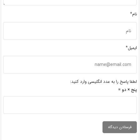
نام*
ایمیل*
لطفا پاسخ را به عدد انگلیسی وارد کنید:
پنج × دو =