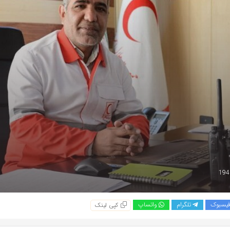
یسبوک
تلگرام
واتساپ
کپی لینک