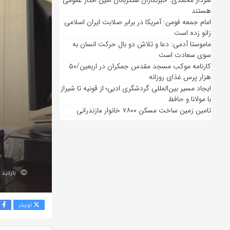
سردار محمدی: خبرنگاران سنگربانان امین افکار عمومی
هستند
امام جمعه فومن: آمریکا در برابر صلابت ایران اسلامی
زانو زده است
ماموستا آدمی: دعا و تلاش دو بال حرکت انسان به
سوی سعادت است
کارنامه موکب مسجد مقدس جمکران در اربعین/۵۰
هزار پرس غذای روزانه
ایجاد مسیر بین‌المللی گردشگری ادبی؛ از قونیه تا شیراز
با مولانا و حافظ
تامین زمین ساخت مسکن ۷۸۰۰ خانوار مازندرانی
بازدید 194
توییتر
ف