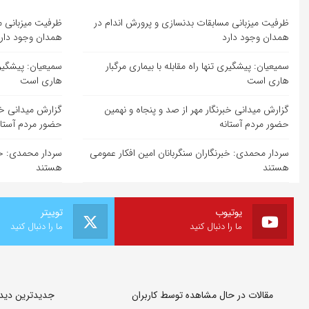
ظرفیت میزبانی مسابقات بدنسازی و پرورش اندام در
ظرفیت میزبانی م
همدان وجود دارد
همدان وجود دار
سمیعیان: پیشگیری تنها راه مقابله با بیماری مرگبار
سمیعیان: پیشگیری 
هاری است
هاری است
گزارش میدانی خبرنگار مهر از صد و پنجاه و نهمین
گزارش میدانی خبر
حضور مردم آستانه
حضور مردم آستان
سردار محمدی: خبرنگاران سنگربانان امین افکار عمومی
سردار محمدی: خبر
هستند
هستند
یوتیوب
توییتر
ما را دنبال کنید
ما را دنبال کنید
مقالات در حال مشاهده توسط کاربران
جدیدترین دیدگا