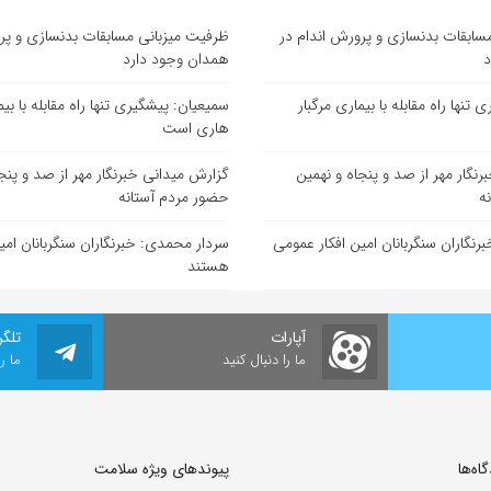
سابقات بدنسازی و پرورش اندام در
ظرفیت میزبانی مسابقات بدنسازی و پر
د
همدان وجود دارد
تنها راه مقابله با بیماری مرگبار
سمیعیان: پیشگیری تنها راه مقابله با بیم
هاری است
نگار مهر از صد و پنجاه و نهمین
گزارش میدانی خبرنگار مهر از صد و پنج
ه
حضور مردم آستانه
نگاران سنگربانان امین افکار عمومی
سردار محمدی: خبرنگاران سنگربانان امی
هستند
آپارات
تلگر
ما را دنبال کنید
ما ر
ه‌‌ها
پیوندهای ویژه سلامت