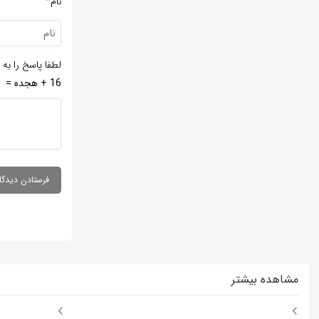
نام*
لطفا پاسخ را به 
16 + هجده =
مشاهده بیشتر