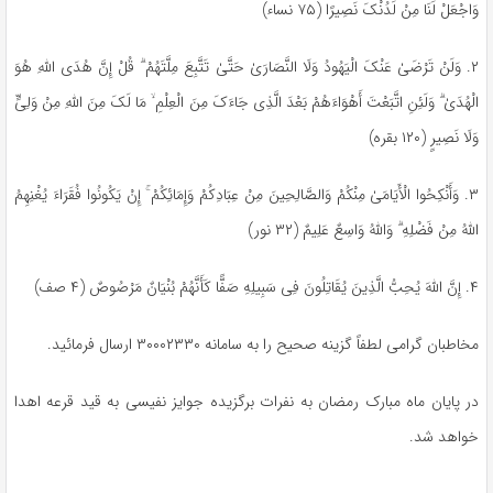
وَاجْعَلْ
لَنَا
مِنْ
لَدُنْکَ
نَصِیرًا
(۷۵ نساء)
۲.
وَلَنْ
تَرْضَیٰ
عَنْکَ
الْیَهُودُ
وَلَا
النَّصَارَیٰ
حَتَّیٰ
تَتَّبِعَ
مِلَّتَهُمْ
ۗ قُلْ
إِنَّ
هُدَی اللَّهِ
هُوَ
الْهُدَیٰ
ۗ
وَلَئِنِ
اتَّبَعْتَ
أَهْوَاءَهُمْ
بَعْدَ
الَّذِی
جَاءَکَ
مِنَ
الْعِلْمِ
ۙ مَا لَکَ مِنَ اللَّهِ مِنْ وَلِیٍّ
وَلَا
نَصِیرٍ (۱۲۰ بقره)
۳.
وَأَنْکِحُوا
الْأَیَامَیٰ
مِنْکُمْ
وَالصَّالِحِینَ
مِنْ
عِبَادِکُمْ
وَإِمَائِکُمْ
ۚ
إِنْ
یَکُونُوا
فُقَرَاءَ
یُغْنِهِمُ
اللَّهُ مِنْ
فَضْلِهِ
ۗ وَاللَّهُ وَاسِعٌ
عَلِیمٌ
(۳۲ نور)
۴.
إِنَّ
اللَّهَ
یُحِبُّ
الَّذِینَ
یُقَاتِلُونَ
فِی
سَبِیلِهِ صَفًّا
کَأَنَّهُمْ
بُنْیَانٌ
مَرْصُوصٌ
(۴ صف)
مخاطبان گرامی لطفاً گزینه صحیح را به سامانه ۳۰۰۰۲۳۳۰ ارسال فرمائید.
در پایان ماه مبارک رمضان به نفرات برگزیده جوایز نفیسی به قید قرعه اهدا
خواهد شد.