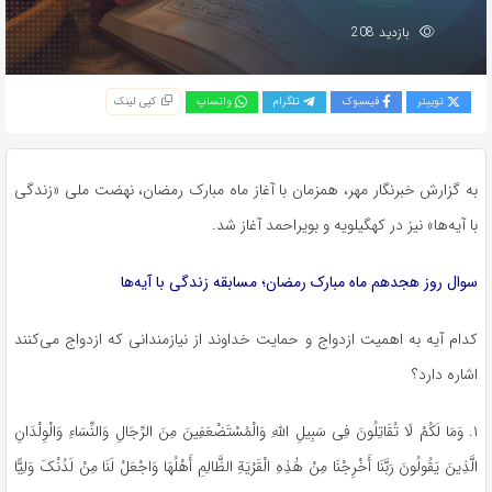
بازدید 208
توییتر
فیسبوک
تلگرام
واتساپ
کپی لینک
به گزارش خبرنگار مهر، همزمان با آغاز ماه مبارک رمضان، نهضت ملی «زندگی
با آیه‌ها» نیز در کهگیلویه و بویراحمد آغاز شد.
سوال روز هجدهم ماه مبارک رمضان؛ مسابقه زندگی با آیه‌ها
کدام آیه به اهمیت ازدواج و حمایت خداوند از نیازمندانی که ازدواج می‌کنند
اشاره دارد؟
۱.
وَمَا
لَکُمْ
لَا
تُقَاتِلُونَ
فِی
سَبِیلِ اللَّهِ
وَالْمُسْتَضْعَفِینَ
مِنَ
الرِّجَالِ
وَالنِّسَاءِ
وَالْوِلْدَانِ
الَّذِینَ
یَقُولُونَ
رَبَّنَا
أَخْرِجْنَا
مِنْ
هَٰذِهِ
الْقَرْیَةِ
الظَّالِمِ
أَهْلُهَا
وَاجْعَلْ
لَنَا
مِنْ
لَدُنْکَ
وَلِیًّا