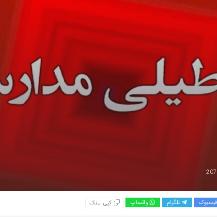
یسبوک
تلگرام
واتساپ
کپی لینک