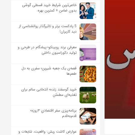
خاص‌ترین شرایط خرید قسطی گوشی
بدون ضامن + کمترین بهره
5 پادکست برتر و تاثیرگذار روانشناسی از
دید کاربران!
معرفی برند روبینکو؛ پیشگام در طرحی و
تولید دکوراسیون داخلی
قصه‌ی یک جعبه شیرین؛ سفری به دل
طعم‌ها
خرید گوسفند زنده؛ انتخابی سالم برای
تغذیه‌ای مطمئن
برنامه‌ریزی سفر اقتصادیِ ۳روزه؛
قدم‌به‌قدم
عوارض کاشت ریش: واقعیت، شایعات و