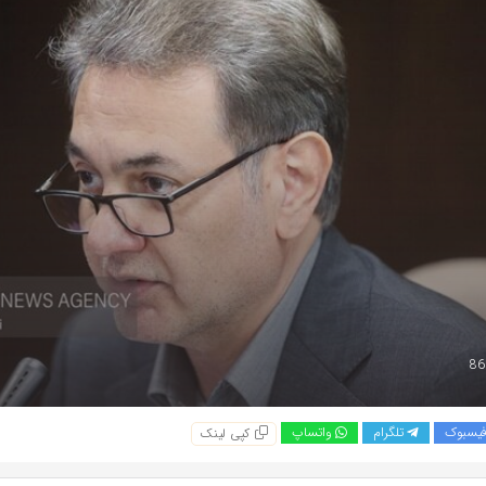
یسبوک
تلگرام
واتساپ
کپی لینک