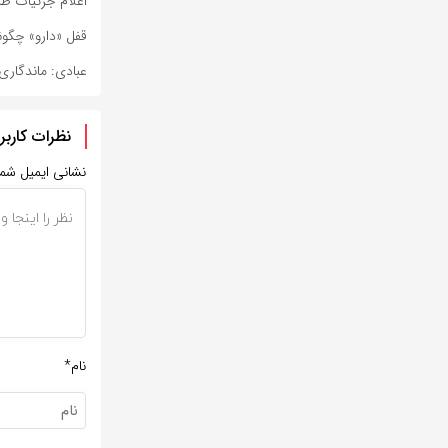
اعلام جزئیات طر
قفل «دارو» چگون
عبادی: ماندگاری 
نظرات کاربر
نشانی ایمیل شم
نام*