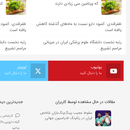
که ویتامین سی زیادی دارند
که
ظفرقندی: کمبود دارو نسبت به ماه‌های گذشته کاهش
ظفرقندی: کمبود 
یافته است
یافته است
رتبه نخست دانشگاه علوم پزشکی ایران در میزبانی
رتبه نخست دانشگ
مراسم تشییع
مراسم تشییع
یوتیوب
توییتر
ما را دنبال کنید
ما را دنبال کنید
مقالات در حال مشاهده توسط کاربران
جدیدترین دیدگا
سقوط عجیب پینگ‌پنگ‌بازان شاخص
کارشناس ر
ایران در رنکینگ فدراسیون جهانی
گیاه دارویی باک
بدانید