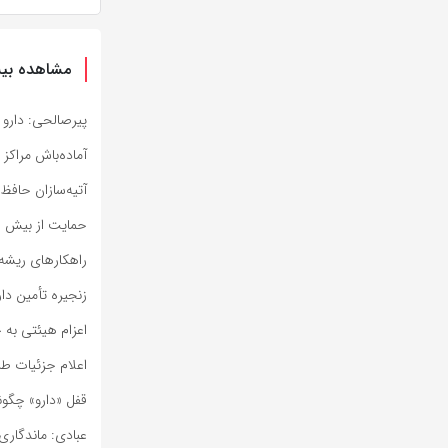
مشاهده بیش
پیرصالحی: دارو 
آماده‌باش مراکز
آتیه‌سازان حافظ 
حمایت از بیش از ۹۵ هزار بیمار نیازمند در حوزه درمان 
راهکارهای ریشه‌ا
زنجیره تأمین دا
اعزام هیئتی به چ
اعلام جزئیات طر
قفل «دارو» چگون
عبادی: ماندگاری 