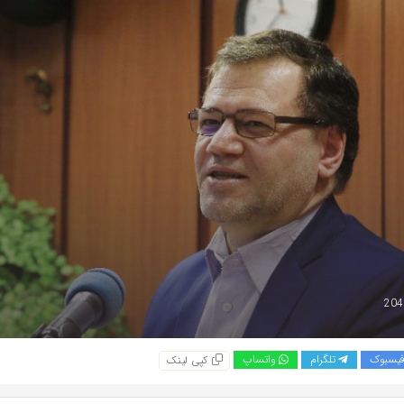
یسبوک
تلگرام
واتساپ
کپی لینک