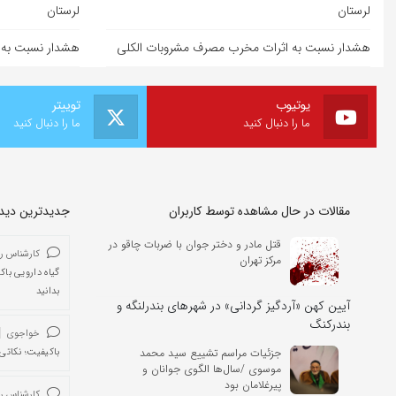
لرستان
لرستان
هشدار نسبت به اثرات مخرب مصرف مشروبات الکلی
هشدار نسبت به 
یوتیوب
توییتر
ما را دنبال کنید
ما را دنبال کنید
مقالات در حال مشاهده توسط کاربران
جدیدترین دیدگا
قتل مادر و دختر جوان با ضربات چاقو در
کارشناس ر
مرکز تهران
گیاه دارویی باک
بدانید
آیین کهن «آردگیز گردانی» در شهرهای بندرلنگه و
بندرکنگ
خواجوی
جزئیات مراسم تشییع سید محمد
باکیفیت؛ نکاتی 
موسوی /سال‌ها الگوی جوانان و
پیرغلامان بود
کارشناس ر