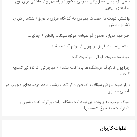
نیمی از ناوگان حمل‌ونقل عمومی کشور در راه مهران/ آمادگی برای اوج
سفر‌های اربعین
واکنش کویت به حملات پهپادی به گذرگاه مرزی با عراق/ هشدار درباره
تشدید تنش
خبر مهم درباره صدور گواهینامه موتورسیکلت بانوان + جزئیات
اعلام وضعیت قرمز در تهران / مردم آماده باشند
خواننده معروف ایرانی مهاجرت کرد
چرا پول کالابرگ فروشگاه‌ها پرداخت نشد؟ / مهاجرانی: تا ۲۵ تیر تسویه
کردیم
بازار سیاه فروش سؤالات امتحان داغ شد / پشت پرده قیمت‌های عجیب در
فضای مجازی
شوک جدید به پرونده بیرانوند / دانشگاه آزاد: بیرانوند نه دانشجوی
دکتراست، نه فارغ‌التحصیل!
نظرات کاربران