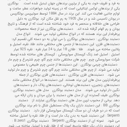
به فرد و ظریف خود، به یکی از برترین برندهای جهان تبدیل شده است. بولگاری
یکی از برندهای لوکس ایتالیایی است که در زمینه تولید جواهرات، عطر، ساعت و
لوازم جانبی فعالیت می کند. این برند در سال 1884 توسط سوتیریس بولگاریس
در یونان تاسیس شد و در سال 1905 به رم نقل مکان کرد. بولگاری به دلیل
طراحی های خلاقانه و منحصر به فرد خود شناخته شده است که از فرهنگ و تاریخ
یونان و رم الهام گرفته شده اند. دستبندهای بولگاری نیز از جمله محصولات
پرطرفدار این برند هستند که در انواع مختلفی تولید می شوند. انواع مدل
دستبند بولگاری : دستبندهای بولگاری را می توان به دو دسته کلی تقسیم کرد:
دستبندهای فلزی: این دستبندها از جنس های مختلفی مانند طلا، نقره، استیل و
پلاتین ساخته می شوند. طلا : طلای 18 عیار یا 24 عیار نقره : نقره 925 عیار
استیل : استیل ضد زنگ کریستال سواروسکی : کریستال های ساخته شده توسط
شرکت سواروسکی چرم : چرم های مختلفی مانند چرم گاو، چرم شترمرغ و چرم مار
دستبندهای چرمی بولگاری : این دستبندها از جنس چرم طبیعی یا مصنوعی
تولید می شوند. از چرم های مختلفی مانند چرم گاو، چرم شترمرغ و چرم مار تولید
می شود. دستبندهای فلزی بولگاری : دستبندهای فلزی بولگاری از جمله
پرطرفدارترین مدل های این برند هستند. این دستبندها در انواع مختلفی مانند
دستبندهای زنجیری، دستبندهای توخالی، دستبندهای پلاک دار و دستبندهای
نگین دار تولید می شوند. مدل دستبند بولگاری مدل های دستبند بولگاری :
بولگاری طیف گسترده ای از مدل های دستبند را برای مردان و زنان ارائه می
دهد. برخی از محبوب ترین مدل های دستبند بولگاری عبارتند از: دستبند
بولگاری BB : این دستبند دارای یک پلاک مستطیل شکل با نام برند بولگاری
است که در دو طرف آن دو سنگ کریستال سواروسکی قرار دارد. دستبند بولگاری
Serpenti : این دستبند شبیه به بدن یک مار است و از طلا، نقره یا استیل ساخته
می شود. نمونه ای از دستبند بولگاری Serpenti دستبند بولگاری B.zero1 :
این دستبند دارای یک حلقه مارپیچ است که از طلا، نقره یا استیل ساخته می شود.