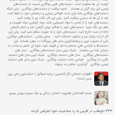
کیفیت آن ها متفاوت است. دستبندهای فلزی بولگاری نسبت به دستبندهای
چرمی این برند گران تر هستند. نحوه مراقبت از دستبندهای بولگاری : برای اینکه
دستبندهای بولگاری شما برای مدت طولانی زیبایی و درخشش خود را حفظ کنند،
باید از آن ها به درستی مراقبت کنید. برای این کار، نکات زیر را رعایت کنید:
دستبندهای خود را از تماس با مواد شیمیایی مانند مواد آرایشی، مواد شوینده و
عطر دور نگه دارید. دستبندهای خود را هنگام دوش گرفتن، شنا و انجام کارهای
خانه از دست خارج کنید. دستبندهای خود را به صورت منظم تمیز کنید. برای این
کار، از یک پارچه نرم و مرطوب استفاده کنید. سخن پایانی : دستبندهای بولگاری
یکی از محبوب ترین و پرطرفدارترین مدل های زیورآلات در جهان هستند. این
دستبندها با طراحی های منحصر به فرد و ظریف خود، جلوه ای خاص و جذاب به
دستان شما می بخشند. شیک ترین مدل دستبندهای بولگاری مدل های
دستبندهای بولگاری مدل های دستبند بولگاری شیک ترین مدل های دستبند
نگین دار بولگاری طراحی ساده دستبند بولگاری شیک ترین مدل های دستبند
چرمی بولگاری گردآوری: بخش مد بیتوته
اظهارات جنجالی تاکر کارلسون درباره اسرائیل / «زشت‌ترین جای روی
زمین است»
ستاره افسانه‌ای هالیوود؛ داستان زندگی و مرگ مرموز مریلین مونرو
۳۳۳ داوطلب در فارس به رد صلاحیت خود اعتراض کردند