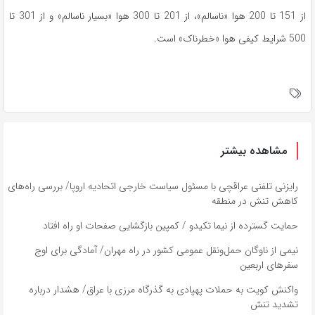
از 151 تا 200 هوا «ناسالم»، از 201 تا 300 هوا «بسیار ناسالم» و از 301 تا
500 شرایط کیفی هوا «خطرناک» است.
مشاهده بیشتر
رایزنی تلفنی عراقچی با مسئول سیاست خارجی اتحادیه اروپا/ بررسی راه‌های
کاهش تنش در منطقه
حمایت گسترده از نیما تکیدو / کمپین بازگشایی صفحات او راه افتاد
نیمی از ناوگان حمل‌ونقل عمومی کشور در راه مهران/ آمادگی برای اوج
سفر‌های اربعین
واکنش کویت به حملات پهپادی به گذرگاه مرزی با عراق/ هشدار درباره
تشدید تنش