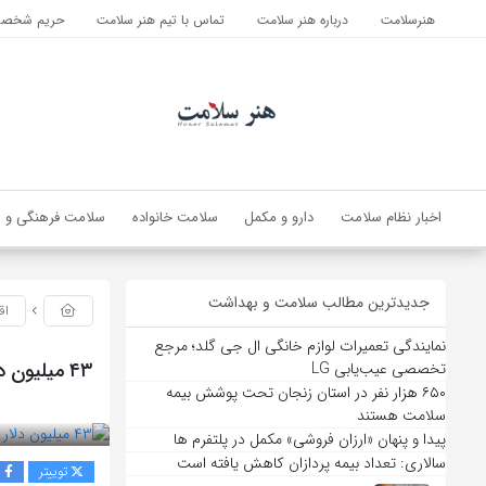
هنرسلامت
درباره هنر سلامت
تماس با تیم هنر سلامت
حریم شخصی 
اخبار نظام سلامت
دارو و مکمل
سلامت خانواده
سلامت فرهنگی و ا
جدیدترین مطالب سلامت و بهداشت
اق
نمایندگی تعمیرات لوازم خانگی ال جی گلد؛ مرجع
۴۳ میلیون دلار صرفه‌جویی ارزی با رونمایی از ٢٣ محصول دارویی جدید در گروه برکت
تخصصی عیب‌یابی LG
۶۵۰ هزار نفر در استان زنجان تحت پوشش بیمه
بازدید 218
سلامت هستند
پیدا و پنهان «ارزان فروشی» مکمل در پلتفرم ها
سالاری: تعداد بیمه پردازان کاهش یافته است
توییتر
ف