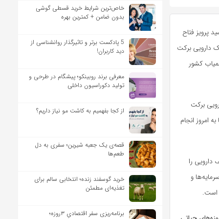
خاص‌ترین شرایط خرید قسطی گوشی
بدون ضامن + کمترین بهره
سید پرویز فتاح
5 پادکست برتر و تاثیرگذار روانشناسی از
ک دارویی برکت
دید کاربران!
کمیاب کشور
معرفی برند روبینکو؛ پیشگام در طرحی و
تولید دکوراسیون داخلی
رویی برکت
از کجا بفهمیم به کاشت مو نیاز داریم؟
ه زحمتی است که طی ١٢ سال گذشته تا به امروز انجام
قصه‌ی یک جعبه شیرین؛ سفری به دل
طعم‌ها
 دارویی را
مایه‌ها و
خرید گوسفند زنده؛ انتخابی سالم برای
تغذیه‌ای مطمئن
 است.
برنامه‌ریزی سفر اقتصادیِ ۳روزه؛
ر حوزه‌های حیاتی