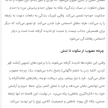
مشکل اصلی از جایی شروع می‌شود که فردی با میل بالاتر، این تفاوت را نه به
عنوان «تفاوت در سبک زندگی»، بلکه به عنوان «عدم پذیرش من» یا «عدم
جذابیت خودم» تفسیر می‌کند. وقتی شریک زندگی به دفعات دعوت به رابطه
را رد می‌کند، طرف مقابل احساس طرد شدن می‌کند. او تصور می‌کند که دیگر
برای همسرش جذاب نیست یا محبت او نادیده گرفته شده است و دچار
احساس رهاشدگی می‌شود.
چرخه‌ معیوب: از سکوت تا تنش
وقتی این تفاوت‌ها نادیده گرفته می‌شوند یا با برخوردهای تنبیهی (مانند قهر
کردن، کنایه زدن یا خشم ناگهانی) پاسخ داده می‌شوند، یک چرخه معیوب
شکل می‌گیرد. فردِ با نیازِ بیشتر، برای دریافت توجه، رفتارهای تقاضاگرانه یا
حتی تهاجمی نشان می‌دهد و فردِ با تمایلِ کمتر، برای حفظ حریم و آرامش
خود، به «کناره‌گیری عاطفی» پناه می‌برد. در نهایت، این فاصله نه تنها رابطه
جنسی، بلکه کلِ پیوند عاطفی و صمیمیتِ کلامی زوج را نیز تهدید می‌کند.