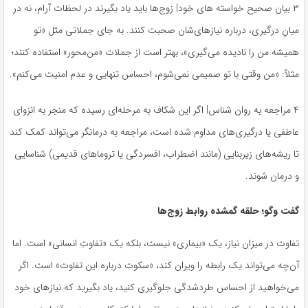
۳ بیان صحیح خواسته های خود| زوج‌ها باید یاد بگیرند در لحظات آرام، نه در
میانِ درگیری، درباره نیازهای‌شان صحبت کنند. به جای جملاتی مثل «تو
همیشه من را نادیده می‌گیری»، بهتر است از جملات «من‌محور» استفاده کنند؛
مثلاً: «من وقتی با تو صمیمی نمی‌شوم، احساس تنهایی و عدم امنیت می‌کنم».
۴ مراجعه به روان شناس| اگر این شکاف به مرحله‌ای رسیده که منجر به انزوای
عاطفی یا درگیری‌های مداوم شده است، مراجعه به درمانگر می‌تواند کمک کند
تا ریشه‌های زیربنایی (مانند اضطراب، افسردگی یا تروماهای قدیمی) شناسایی
و درمان شوند.
گفت وگو؛ حلقه‌ گمشده روابط زوج‌ها
تفاوت در میزان نیاز، یک «بیماری» نیست، بلکه یک «تفاوتِ انسانی» است. اما
آن‌چه می‌تواند یک رابطه را ویران کند، «سکوت درباره این تفاوت» است. اگر
می‌خواهید از احساس طردشدگی جلوگیری کنید، یاد بگیرید که نیازهای خود