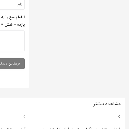
لطفا پاسخ را به 
یازده − شش =
مشاهده بیشتر