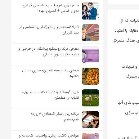
خاص‌ترین شرایط خرید قسطی گوشی
بدون ضامن + کمترین بهره
یات که از
5 پادکست برتر و تاثیرگذار روانشناسی از
ابله با اعتیاد
دید کاربران!
ای هدف متمرکز
معرفی برند روبینکو؛ پیشگام در طرحی و
تولید دکوراسیون داخلی
و تبلیغات
قصه‌ی یک جعبه شیرین؛ سفری به دل
طعم‌ها
ی مصرف
خرید گوسفند زنده؛ انتخابی سالم برای
تغذیه‌ای مطمئن
یب‌های آنها
اب‌سازی
برنامه‌ریزی سفر اقتصادیِ ۳روزه؛
قدم‌به‌قدم
عوارض کاشت ریش: واقعیت، شایعات و
ار، قلیان و