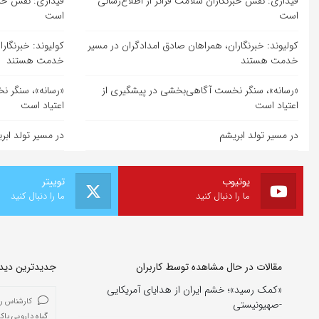
قیداری: نقش خبرنگاران سلامت فراتر از اطلاع‌رسانی
قیداری: نقش خبرن
است
است
کولیوند: خبرنگاران، همراهان صادق امدادگران در مسیر
کولیوند: خبرنگار
خدمت هستند
خدمت هستند
«رسانه»، سنگر نخست آگاهی‌بخشی در پیشگیری از
«رسانه»، سنگر ن
اعتیاد است
اعتیاد است
در مسیر تولد ابریشم
در مسیر تولد ابر
یوتیوب
توییتر
ما را دنبال کنید
ما را دنبال کنید
مقالات در حال مشاهده توسط کاربران
جدیدترین دیدگا
«کمک رسید»؛ خشم ایران از هدایای آمریکایی
کارشناس ر
-صهیونیستی
گیاه دارویی باک