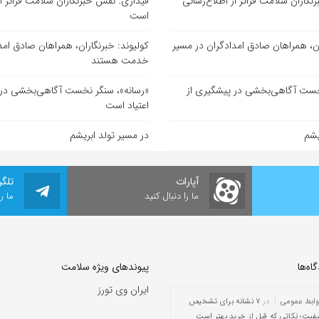
گاران سلامت فراتر از اطلاع‌رسانی
قیداری: نقش خبرنگاران سلامت فراتر از
است
ان، همراهان صادق امدادگران در مسیر
کولیوند: خبرنگاران، همراهان صادق امد
خدمت هستند
خست آگاهی‌بخشی در پیشگیری از
«رسانه»، سنگر نخست آگاهی‌بخشی در 
اعتیاد است
یشم
در مسیر تولد ابریشم
آپارات
تلگر
ما را دنبال کنید
ما ر
ه‌‌ها
پیوندهای ویژه سلامت
ایران وی تورز
وابط عمومی
در
۷ نشانه برای تشخیص
یفیت؛ نکاتی که قبل از خرید بهتر است