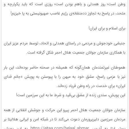
وطن است؛ روز همدلی و باهم بودن است؛ روزی است که باید یکپارچه و
متحد، در پاسخ به تجاوز ددمنشانه‌ی رژیم غاصب صهیونیستی به پا خیزیم!
برای اسلام و برای ایران!
جنبشی خودجوش و مردمی در راستای همدلی و اتحاد، توسط مردم عزیز ایران
با همکاری سازمان جوانان جمعیت هلال احمر شکل گرفته است.
هموطنان
غیرتمندمان
همان‌گونه که همیشه در صحنه حاضر بوده‌اند، این بار
نیز با عزمی راسخ، عشق خود به میهن را با پیوستن به پویش «جانم فدای
ایران» برای خدمت در راه وطن فریاد زده‌اند.
این پویش، سندی زنده از عشق بی‌قید و شرط ما به این سرزمین است!
سازمان جوانان جمعیت هلال احمر پیرو این حرکت و جوشش انقلابی از همه
مردمان سرزمین
دلیرپرورمان
دعوت می‌کند تا در شبکه امن و ایرانی
هلالیتا
بر
بستر
ایتا
به آدرس https://eitaa.com/helaal_ahmar به این پویش