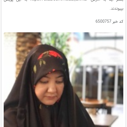
بپیوندند.
کد خبر
6500757