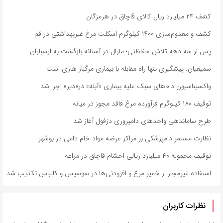
کشف ۲۴ میلیارد ریال کالای قاچاق در هرمزگان
کشف و معدوم‌سازی ۱۴۰۰ کیلوگرم اسکلت مرغ غیربهداشتی در قم
پس از سه دهه تلاش حفاظتی؛ مارال در آستانه بازگشت به ارسباران
سمیعیان: پیشگیری تنها راه مقابله با بیماری مرگبار هاری است
واکسیناسیون دام‌های سبک علیه بیماری «آبله» در«دیر» اجرا شد
توقیف ۱۸۰ کیلوگرم فرآورده مرغ فاقد مجوز در میانه
طرح ساماندهی واحدهای دامپروری دزفول آغاز شد
نظارت مستمر دامپزشکی بر مراکز عرضه مواد خام دامی در بوشهر
توقیف محموله ۴۰ میلیارد ریالی احشام قاچاق در مراغه
استفاده غیرمجاز از خمیر مرغ و افزودنی‌ها در سوسیس و کالباس تکذیب شد
نظرات کاربران